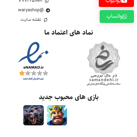
یوتیوب
09172651008
@waryashop
واتساپ
نقشه سایت
نماد های اعتماد ما
بازی های محبوب جدید