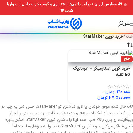
🎁 سفارش ارزان + درآمد دائمی! +۲۵۰ بازی و گیفت کارت داخل بات واریا
Skip
Skip
شاپ 💙
to
to
navigation
main
منو
content
خانه
/
خرید کوین StarMaker
حراج
خرید کوین استارمیکر + اتوماتیک
60 ثانیه
190.000
تومان
–
47.500.000
تومان
تابه‌حال شده موقع خوندن یا لایو گذاشتن تو StarMaker، حس کنی یه چیز کم
داری؟ دلت بخواد امکانات بیشتر و هدیه‌های جذاب‌تر رو تجربه کنی و اعتبار
پروفایلت رو ببری بالا؟ خب، همه اینا با داشتن کوین StarMaker امکان‌پذیره!
خیلی‌ها فکر می‌کنن خرید کوین StarMaker فقط واسه حرفه‌ای‌هاست؛ اما
واقعیت اینه که حتی اگه تازه وارد این برنامه شدی، می‌تونی با چند تا کوین