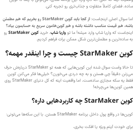
ساده، فضای کاملاً متفاوت و جذاب‌تری رو تجربه کنی.
از کجا باید کوین StarMaker رو بخریم که هم مطمئن
اما سوال اصلی اینجاست:
باشه، هم قیمت مناسب داشته باشه و هم کوین‌هامون سریع به حسابمون بیاد؟
واریا شاپ
کوین StarMaker
اینجاست که واریا شاپ وارد میشه! ما تو
، خرید
رو
به ساده‌ترین و مطمئن‌ترین شکل ممکن برات فراهم کردیم.
کوین StarMaker چیست و چرا اینقدر مهمه؟
تا حالا واست سوال شده این کوین‌هایی که همه تو StarMaker درباره‌ش حرف
می‌زنن دقیقاً چی هستن و به چه دردی می‌خورن؟ خیلی‌ها فکر می‌کنن کوین
فقط یه سکه مجازی ساده‌ست، اما واقعیت اینه که کل دنیای StarMaker روی
همین کوین‌ها می‌چرخه!
کوین StarMaker چه کاربردهایی داره؟
کوین‌ها در واقع پول داخل برنامه StarMaker هستن. با این سکه‌ها می‌تونی:
برای خودت آیتم ویژه یا افکت بخری،