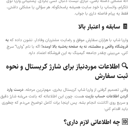
اگه مشکلی داشته باشی، نیازی نیست دنبال کسی بگردی. پشتیبانی واریا توی
تلگرام، واتساپ یا خود سایت همیشه پاسخگوئه. هر سؤالی یا مشکلی داشتی،
فقط یه پیام فاصله داری با جواب.
🧾 سابقه و اعتبار بالا
یه
واریا شاپ با هزاران سفارش موفق و رضایت مشتریان وفادار، نشون داده که
فروشگاه واقعی و مطمئنه، نه یه صفحه یه‌شبه بالا اومده!
اگه با نام “واریا” سرچ
کنی، می‌بینی چقدر جامعه گیمینگ به این فروشگاه اعتماد داره.
🔍 اطلاعات موردنیاز برای شارژ کریستال و نحوه
ثبت سفارش
درست وارد
وقتی تصمیم گرفتی از واریا شاپ کریستال بخری، مهم‌ترین مرحله،
کردن اطلاعات حساب بازیت
هست. چون این اطلاعاته که باعث می‌شه شارژ دقیق
و سریع روی اکانتت انجام بشه. پس اینجا برات کامل توضیح می‌دم که چطوری
باید اقدام کنی:
🆔 چه اطلاعاتی لازم داری؟