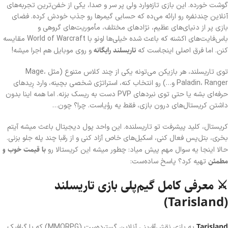
گوشت خورده. این بازی تازه‌وارد ولی پر سر و صدا، یکی از خفن‌ترین تجربه‌های
آنلاین چندنفره رو ارائه می‌ده که حسابی گیمرها رو جذب خودش کرده. فضای
بازی پر از دنیای‌های عظیم، نژادهای مختلف، مأموریت‌های گروهی و
باس‌فایت‌های اکشنه که باعث شده خیلی‌ها اونو با World of Warcraft مقایسه
تاریسلند رایگانه
کنن. اما فرق اصلی اینجاست که
و روی موبایل هم اجرا میشه!
توی تاریسلند، هر بازیکن می‌تونه یکی از چند کلاس متنوع (مثل Mage،
Paladin، Ranger و…) رو انتخاب کنه، استراتژی شخصی بچینه، وارد رِید‌های
حرفه‌ای بشه یا حتی توی نبردهای PVP دست به ریسک بزنه. اما همه اینا بدون
داشتن کریستال‌های درون بازی، فقط یه رؤیاست. چرا؟ چون…
کریستال، کلید پیشرفت تو تاریسلنده. این واحد پول دیجیتال باعث میشه آیتم
بخری، بتل‌پس فعال کنی، اسکیل‌های خاص آزاد کنی و از رقبا چند پله جلو بزنی.
با قیمت خوب و
حالا اینجا یه سوال مهم پیش میاد: چطور میشه این کریستالا رو
مطمئن
تهیه کرد؟ پاسخ ساده‌ست:
⚔️ معرفی کامل گیم‌پلی بازی تاریسلند
(Tarisland)
Tarisland
یه بازی نقش‌آفرینی آنلاین گسترده‌ست (MMORPG) که با گرافیک