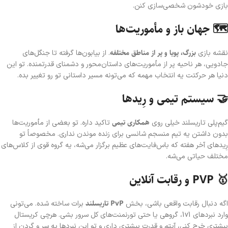
بازی خودشون شخصی‌سازی کنن.
🗺️ جهان باز و مأموریت‌ها
بزرگ، پویا و پر از مناطق مختلفه
نقشه بازی
. از بیابون‌ها گرفته تا جنگل‌های
جادویی، هر ناحیه پر از مأموریت‌های داستان‌محور و دشمنای قدرتمنده. تو این
دنیا هر حرکتت یه انتخاب مهمه که می‌تونه مسیر داستانی تو رو تغییر بده.
🤝 سیستم تیمی و رِیدها
همکاری تیمی
گیم‌پلی تاریسلند خیلی روی
تاکید داره. تو بعضی از مأموریت‌ها
بدون داشتن یه تیم منسجم شانسی برای زنده موندن نداری. مخصوصاً تو
رِیدهای آخر هفته که باس‌فایت‌های عظیم برگزار می‌شه، یه گروه قوی از کلاس‌های
مختلف حیاتی می‌شه.
🥇 PVP و رقابت آنلاین
PvP تاریسلند
اگه دنبال رقابت واقعی باشی، بخش
برات ساخته شده. می‌تونی
وارد نبردهای 1v1، گروهی یا حتی تورنمنت‌های کل سرور بشی. هرچی کریستال
بیشتری خرج کنی، آیتم و قدرت بیشتری داری و تو این نبردها یه سر و گردن از