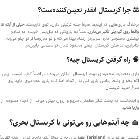
⚖️ چرا کریستال انقدر تعیین‌کننده‌ست؟
خیلی از آیتم‌ها
برخلاف بازی‌هایی که آیتم‌ها صرفاً جنبه تزئینی دارن، توی تاریسلند
واقعاً روی گیم‌پلی تأثیر می‌ذارن
. مثلاً یه بازیکنی که بتل‌پس خریده، به منابع
بیشتری دسترسی داره، سریع‌تر ارتقاء پیدا می‌کنه و تو مبارزه‌ها از تو جلو می‌زنه.
بنابراین، نداشتن کریستال، یعنی محدود شدن تو سطحی پایین‌تر.
🧠 راه گرفتن کریستال چیه؟
بازی به‌صورت محدودی بهت کریستال رایگان می‌ده ولی اصلاً کافی نیست. پس
اگه بخوای واقعاً رقابتی بازی کنی یا از تمام امکانات بازی لذت ببری، باید بری
سراغ خرید کریستال.
و اینجاست که بحث شارژ مطمئن، سریع و ارزون پیش میاد… از کجا؟ معلومه! از
واریا شاپ
.
🧺 چه آیتم‌هایی رو می‌تونی با کریستال بخری؟
Tarisland
کریستال‌ها تو بازی
فقط برای یه یا دوتا آیتم کاربرد ندارن؛ بلکه تقریباً