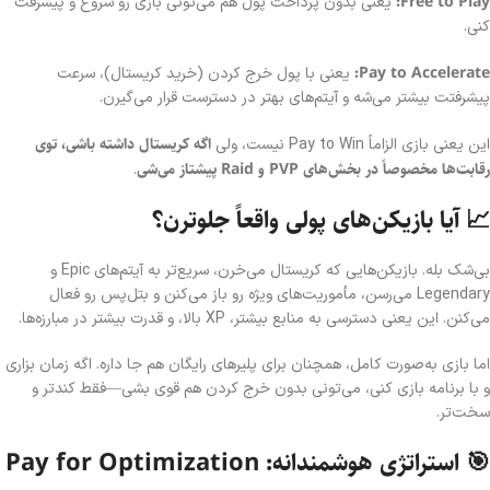
Free to Play:
یعنی بدون پرداخت پول هم می‌تونی بازی رو شروع و پیشرفت
کنی.
Pay to Accelerate:
یعنی با پول خرج کردن (خرید کریستال)، سرعت
پیشرفتت بیشتر می‌شه و آیتم‌های بهتر در دسترست قرار می‌گیرن.
اگه کریستال داشته باشی، توی
این یعنی بازی الزاماً Pay to Win نیست، ولی
رقابت‌ها مخصوصاً در بخش‌های PVP و Raid پیشتاز می‌شی
.
📈 آیا بازیکن‌های پولی واقعاً جلوترن؟
بی‌شک بله. بازیکن‌هایی که کریستال می‌خرن، سریع‌تر به آیتم‌های Epic و
Legendary می‌رسن، مأموریت‌های ویژه رو باز می‌کنن و بتل‌پس رو فعال
می‌کنن. این یعنی دسترسی به منابع بیشتر، XP بالا، و قدرت بیشتر در مبارزه‌ها.
اما بازی به‌صورت کامل، همچنان برای پلیرهای رایگان هم جا داره. اگه زمان بزاری
و با برنامه بازی کنی، می‌تونی بدون خرج کردن هم قوی بشی—فقط کندتر و
سخت‌تر.
🎯 استراتژی هوشمندانه: Pay for Optimization