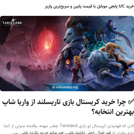
خرید UC پابجی موبایل با قیمت پایین و سریع‌ترین واریز
✅ چرا خرید کریستال بازی تاریسلند از واریا شاپ
بهترین انتخابه؟
الان که فهمیدی کریستال تو بازی Tarisland چقدر مهمه، وقتشه بدونی از کجا
هم خیال راحتی داشته باشی، هم پولتو حروم نکرده باشی
باید بخری تا
. بین