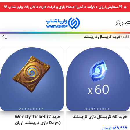
Skip
Skip
🎁 سفارش ارزان + درآمد دائمی! +۲۵۰ بازی و گیفت کارت داخل بات واریا شاپ 💙
to
to
navigation
main
منو
content
خانه
/
خرید کریستال تاریسلند
خرید 60 کریستال بازی تاریسلند
خرید Weekly Ticket (7
Days) بازی تاریسلند ارزان
189.999
تومان