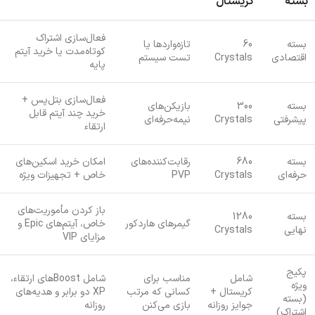
بسته
کریستال
فعال‌سازی اشتراک
بسته
60
تازه‌واردها یا
کوتاه‌مدت یا خرید آیتم
اقتصادی
Crystals
تست سیستم
پایه
فعال‌سازی بتل‌پس +
بسته
300
بازیکن‌های
خرید چند آیتم قابل
پیشرفتی
Crystals
نیمه‌حرفه‌ای
ارتقاء
بسته
680
رقابت‌کننده‌های
امکان خرید اسکین‌های
حرفه‌ای
Crystals
PVP
خاص + تجهیزات ویژه
باز کردن مأموریت‌های
بسته
1280
گیمرهای هاردکور
خاص، آیتم‌های Epic و
نهایی
Crystals
مزایای VIP
پکیج
شامل
مناسب برای
شامل Boostهای ارتقاء،
ویژه
کریستال +
کسانی که مرتب
XP دو برابر و هدیه‌های
(بسته
جوایز روزانه
بازی می‌کنن
روزانه
اشتراک)