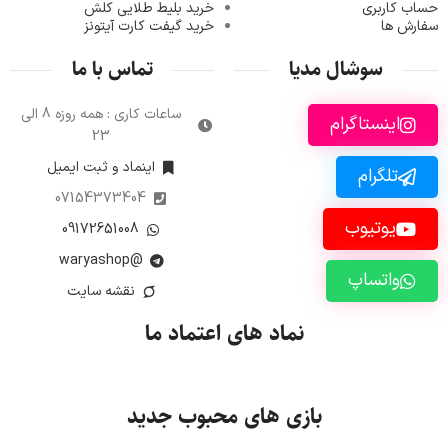
حساب کاربری
خرید ب
لیط طلایی کلش
سفارش ها
خرید گیفت کارت آیتونز
سوشال مدیا
تماس با ما
ساعات کاری : همه روزه 8 الی
اینستاگرام
23
اینماد و ثبت ایمیل
تلگرام
07154373404
یوتیوب
09172651008
@waryashop
واتساپ
نقشه سایت
نماد های اعتماد ما
بازی های محبوب جدید