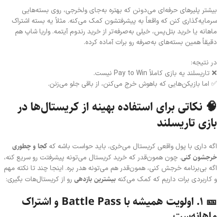
بیشتر پلیرهای حرفه‌ای می‌دونن که بهتره به‌جای ولخرجی، روی بسته‌هایی
سرمایه‌گذاری کنن که واقعاً به پیشرفتشون کمک می‌کنه. مثلاً یه بسته اشتراک
ماهانه یا خرید بتل‌پس، خیلی به‌صرفه‌تر از خرید رندوم آیتمه. واریا شاپ هم
دقیقاً همین بسته‌های به‌صرفه رو برات آماده کرده.
در نتیجه:
❌ تاریسلند یه بازی کاملاً Pay to Win نیست.
✅ اما بازیکن‌هایی که باهوش خرج می‌کنن، از باقی جلو می‌زنن.
🧠 نکاتی برای استفاده بهینه از کریستال‌ها در
بازی تاریسلند
کجا و چطوری
اگه داری با پول واقعی کریستال می‌خری، باید حواست باشه که
خرجشون کنی
. چون همون‌قدر که خرید کریستال می‌تونه پیشرفتت رو سریع کنه،
اگه بی‌برنامه خرجش کنی، همون‌قدر هم می‌تونه هدر بره. اینجا چند تا نکته مهم
بیشترین بازدهی
و کاربردی برات داریم که کمک می‌کنه
رو از کریستال‌هات بگیری:
🎫 ۱. اولویت همیشه با Battle Pass و اشتراک
ماهانه‌ست