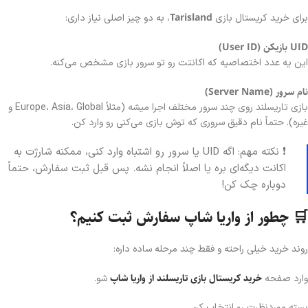
Tarisland
برای خرید کریستال بازی
، به دو چیز اصلی نیاز داری:
UID بازیکن (User ID)
این یه عدد اختصاصیه که اکانتت رو تو سرور بازی مشخص می‌کنه.
نام سرور (Server Name)
بازی تاریسلند روی چند سرور مختلف اجرا میشه (مثلاً Europe، Asia، Global و
غیره). حتماً نام دقیق سروری که توش بازی می‌کنی رو وارد کن.
❗ نکته مهم: اگه UID یا سرور رو اشتباه وارد کنی، ممکنه شارژت به
اکانت دیگه‌ای بره یا اصلاً انجام نشه. پس قبل ثبت سفارش، حتماً
دوباره چک کن!
🛒 چطور از واریا شاپ سفارش ثبت کنیم؟
روند خرید خیلی راحته و فقط چند مرحله ساده داره:
خرید کریستال بازی تاریسلند از واریا شاپ
وارد صفحه
شو.
بسته موردنظرت رو انتخاب کن.