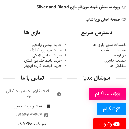
👉
ورود به بخش خرید مون‌فلو بازی Silver and Blood
👉
صفحه اصلی وریا شاپ
دسترس سریع
بازی ها
خدمات سایر بازی ها
خرید یوسی پابجی
مجله واریا شاپ
خرید سی پی
کالاف
درباره ما
خرید الماس لایکی
حساب کاربری
خرید ب
لیط طلایی کلش
سفارش ها
خرید گیفت کارت آیتونز
سوشال مدیا
تماس با ما
ساعات کاری : همه روزه 8 الی
اینستاگرام
23
اینماد و ثبت ایمیل
تلگرام
07154373404
یوتیوب
09172651008