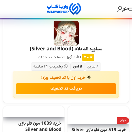
Skip
Skip
🎁 سفارش ارزان + درآمد دائمی! +۲۵۰ بازی و گیفت کارت داخل بات واریا شاپ 💙
منو
to
to
navigation
main
content
سیلوره اند بلاد (Silver and Blood)
⭐ ۵.۰
+10k رأی
| +100k خرید موفق
⚡ سریع
🔒 امن
🕐 پشتیبانی ۲۴ ساعته
خرید اول با کد تخفیف ویژه!
🎁
دریافت کد تخفیف
حراج
خرید 1039 مون‌ فلو بازی
Silver and Blood
خرید 519 مون‌ فلو بازی Silver