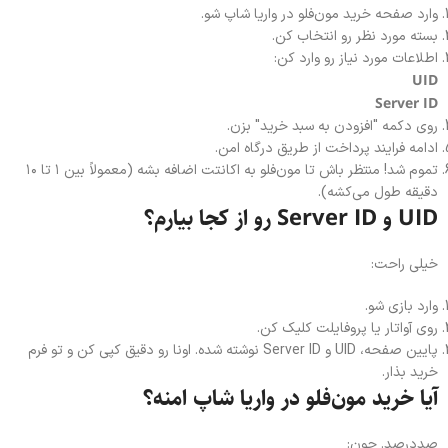
وارد صفحه خرید مون‌فلو در واریا شاپ شو.
بسته مورد نظر رو انتخاب کن.
اطلاعات مورد نیاز رو وارد کن:
UID
Server ID
روی دکمه "افزودن به سبد خرید" بزن.
ادامه فرایند پرداخت از طریق درگاه امن.
تموم شد! منتظر باش تا مون‌فلو به اکانتت اضافه بشه (معمولاً بین ۱ تا ۱۰
دقیقه طول می‌کشه).
UID و Server ID رو از کجا بیارم؟
خیلی راحت:
وارد بازی شو.
روی آواتار یا پروفایلت کلیک کن.
پایین صفحه، UID و Server ID نوشته شده. اونا رو دقیق کپی کن و تو فرم
خرید بذار.
آیا خرید مون‌فلو در واریا شاپ امنه؟
صددرصد. چون: