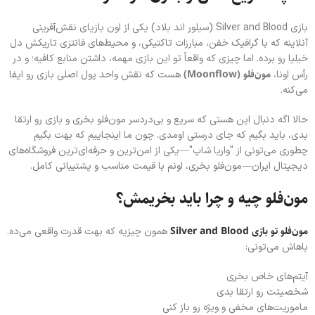
بازی Silver and Blood (سیلور اند بلاد) یکی از اون بازیای نقش‌آفرینی
آنلاینه که با گرافیک خفن، مبارزات تاکتیکی، و محیط‌های فانتزی تاریکش دل
خیلیا رو برده. اما چیزی که واقعاً تو این بازی مهمه، داشتن منابع کافیه؛ و در
مون‌فلو (Moonflow)
رأس اونا،
هست که نقش واحد پول اصلی بازی رو ایفا
می‌کنه.
حالا اگه دنبال این هستی که سریع و بی‌دردسر مون‌فلو بخری و بازی رو ارتقا
بدی، باید بگیم که جای درستی اومدی. چون ما اینجاییم که بهت بگیم
چطوری می‌تونی از "واریا شاپ"—یکی از امن‌ترین و حرفه‌ای‌ترین فروشگاه‌های
دیجیتال ایران—مون‌فلو بخری، اونم با قیمت مناسب و پشتیبانی کامل.
مون‌فلو چیه و چرا باید بخریمش؟
مون‌فلو تو بازی Silver and Blood
همون چیزیه که بهت قدرت واقعی می‌ده.
باهاش می‌تونی:
آیتم‌های خاص بخری
شخصیتت رو ارتقا بدی
ماموریت‌های مخفی و ویژه رو باز کنی