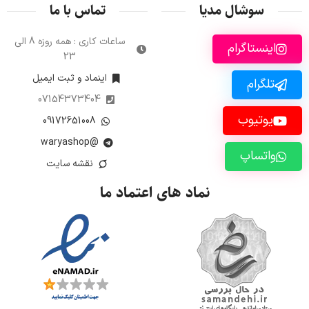
سوشال مدیا
تماس با ما
ساعات کاری : همه روزه 8 الی
اینستاگرام
23
اینماد و ثبت ایمیل
تلگرام
07154373404
یوتیوب
09172651008
@waryashop
واتساپ
نقشه سایت
نماد های اعتماد ما