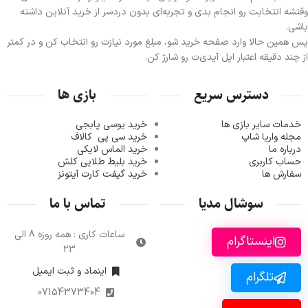
وقتشه انتخابت رو انجام بدی و تجربه‌ای بدون دردسر از خرید آنلاین داشته
باشی.
پس همین حالا وارد صفحه خرید شو، مبلغ مورد نیازت رو انتخاب کن و در کمتر
از چند دقیقه اعتبار اپل آیدی‌ت رو شارژ کن.
دسترس سریع
بازی ها
خدمات سایر بازی ها
خرید یوسی پابجی
مجله واریا شاپ
خرید سی پی
کالاف
درباره ما
خرید الماس لایکی
حساب کاربری
خرید ب
لیط طلایی کلش
سفارش ها
خرید گیفت کارت آیتونز
سوشال مدیا
تماس با ما
ساعات کاری : همه روزه 8 الی
اینستاگرام
23
اینماد و ثبت ایمیل
تلگرام
07154373404