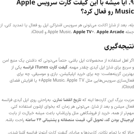
۹. آیا میشه با این گیفت کارت سرویس Apple
Music رو فعال کرد؟
بله، بعد از شارژ اکانت می‌تونی هر سرویس اشتراکی اپل رو فعال یا تمدید کنی، از
Apple TV
Apple Arcade
جمله Apple Music،
+،
و iCloud.
نتیجه‌گیری
اگر اهل استفاده از محصولات اپل باشی، حتماً می‌دونی که داشتن یک منبع امن
گیفت کارت iTunes فرانسه
و سریع برای شارژ اپل آیدی چقدر مهمه.
یکی از
بهترین گزینه‌هاست؛ چه برای خرید اپلیکیشن، بازی و موسیقی، چه برای
فعال‌سازی سرویس‌هایی مثل Apple Music، Apple TV+ یا افزایش فضای
iCloud.
تاریخ انقضا ندارن
مزیت بزرگ این کارت‌ها اینه که
، به‌راحتی روی اپل آیدی فرانسه
فعال میشن و بعد از شارژ، می‌تونی هر زمان که بخوای ازشون استفاده کنی.
مهم‌تر از همه، خرید از فروشگاهی مثل واریا‌شاپ باعث میشه خیال‌ت از بابت
اورجینال بودن کد، تحویل آنی، قیمت منصفانه و پشتیبانی ۲۴ ساعته
راحت باشه.
حالا که با تمام نکات، کاربردها و مزایای گیفت کارت آیتونز فرانسه آشنا شدی،