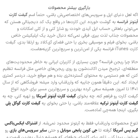
بارگیری بیشتر محصولات
گیفت کارت
اگه اهل دنیای اپل و سرویس‌های اختصاصی‌ش باشی، حتماً اسم
آیتونز فرانسه
به گوشت خورده. این کارت‌ها در واقع یک کد دیجیتالی هستن که
می‌تونی باهاش حساب اپل آیدی خودت رو شارژ کنی و از کلی امکانات و
محصولات جذاب لذت ببری. فرقی نمی‌کنه دنبال خرید یک اپلیکیشن خاص
باشی، بخوای فیلم و موسیقی بخری یا حتی فضای آی‌کلاد رو ارتقا بدی، گیفت
کارت iTunes فرانسه یکی از امن‌ترین و سریع‌ترین گزینه‌هاست.
حالا چرا ریجن فرانسه؟ چون بسیاری از کاربران ایرانی به خاطر محدودیت‌های
منطقه‌ای، ترجیح میدن اکانت‌شون رو روی ریجن‌های خاصی مثل فرانسه تنظیم
کنن که هم دسترسی به محتوای گسترده‌تری بده و هم موقع خرید، دردسر کمتری
ایجاد کنه. این دقیقاً همون جاییه که واریا‌شاپ وارد میشه؛ فروشگاهی که از سال
۱۴۰۱ تا امروز، همیشه سعی کرده بهترین و سریع‌ترین مسیر برای خرید انواع
گیفت کارت آیتونز آمریکا
گیفت کارت رو فراهم کنه. چه بخوای
رو تهیه کنی، چه به
گیفت کارت آیتونز ترکیه
گیفت کارت گوگل پلی
علاقه‌مند باشی، یا حتی بخوای یه
بگیری، اینجا همه‌چی آماده‌ست.
اشتراک ایکس‌باکس
تنوع محصولات واریا‌شاپ فقط به آیتونز محدود نمی‌شه. از
گیم پس آمریکا
جی کوین پابجی موبایل
سایر سرویس‌های بازی
گرفته تا
و حتی
رو
می‌تونی پیدا کنی. تازه، برای کاربرای حرفه‌ای که همیشه دنبال بهترین قیمت و