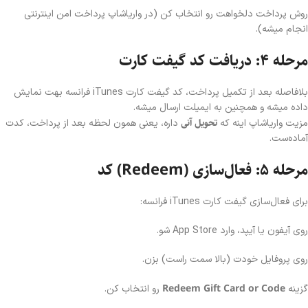
روش پرداخت دلخواهت رو انتخاب کن (در واریا‌شاپ پرداخت امن اینترنتی
انجام میشه).
مرحله ۴: دریافت کد گیفت کارت
بلافاصله بعد از تکمیل پرداخت، کد گیفت کارت iTunes فرانسه بهت نمایش
داده میشه و همچنین به ایمیلت ارسال میشه.
تحویل آنی
مزیت واریا‌شاپ اینه که
داره، یعنی همون لحظه بعد از پرداخت، کدت
آماده‌ست.
مرحله ۵: فعال‌سازی (Redeem) کد
برای فعال‌سازی گیفت کارت iTunes فرانسه:
روی آیفون یا آیپد، وارد App Store شو.
روی پروفایل خودت (بالا سمت راست) بزن.
Redeem Gift Card or Code
گزینه
رو انتخاب کن.