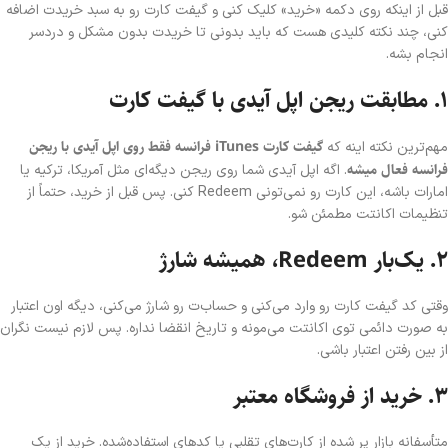
قبل از اینکه روی دکمه «خرید» کلیک کنی و گیفت کارت رو به سبد خریدت اضافه
کنی، چند نکته کلیدی هست که باید بدونی تا خریدت بدون مشکل و دردسر
انجام بشه.
۱. مطابقت ریجن اپل آیدی با گیفت کارت
گیفت کارت iTunes فرانسه فقط روی اپل آیدی با ریجن
مهم‌ترین نکته اینه که
فرانسه فعال میشه
. اگه اپل آیدی شما روی ریجن دیگه‌ای مثل آمریکا، ترکیه یا
امارات باشه، این کارت رو نمی‌تونی Redeem کنی. پس قبل از خرید، حتماً از
تنظیمات اکانتت مطمئن شو.
۲. یک‌بار Redeem، همیشه شارژ
وقتی کد گیفت کارت رو وارد می‌کنی و حساب‌ت رو شارژ می‌کنی، دیگه اون اعتبار
به صورت دائمی توی اکانتت می‌مونه و تاریخ انقضا نداره. پس لازم نیست نگران
از بین رفتن اعتبار باشی.
۳. خرید از فروشگاه معتبر
متأسفانه بازار پر شده از کارت‌های تقلبی یا کدهای استفاده‌شده. خرید از یک