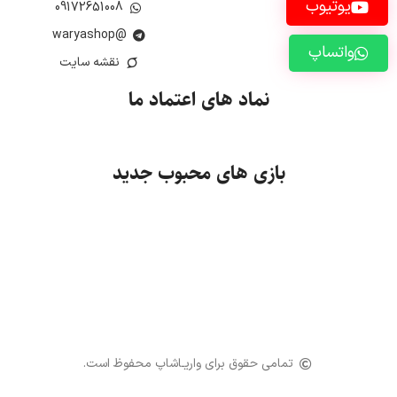
یوتیوب
09172651008
@waryashop
واتساپ
نقشه سایت
نماد های اعتماد ما
بازی های محبوب جدید
تمامی حقوق برای واریـاشاپ محفوظ است.