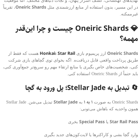
تهدیدهای کهکشانی، کشف اسرار پنهان، و نجات دنیاهای مختلف. اما موفقیت
Oneiric Shards
در این مسیر، بدون استفاده از منابع ارزشمندی مثل
، تقریباً
غیرممکنه.
💎 Oneiric Shards چیست و چرا این‌قدر
مهمه؟
Honkai: Star Rail
Oneiric Shards
ارز پریمیوم بازی
هست که فقط از
طریق پرداخت واقعی قابل دریافت‌ه. اگه بخوای توی گچاهای بازی شرکت
کنی، شخصیت‌های خاص بگیری یا منابع ارتقاء مهم رو سریع‌تر جمع‌آوری کنی،
باید حتماً از Oneiric Shards استفاده کنی.
🔄 تبدیل به Stellar Jade؛ پل ورود به گچا
۱ به ۱
Stellar Jade
Oneiric Shards به صورت
به
تبدیل می‌شن. Stellar Jade
همون واحدیه که باهاش می‌تونی:
Special Pass
Star Rail Pass
یا
بخری
وارد گچا بشی و کاراکترها یا لایت‌کون‌های جدید بگیری