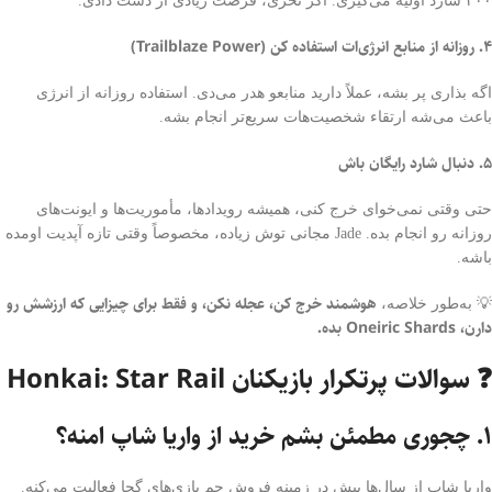
۳۰۰ شارد اولیه می‌گیری. اگر نخری، فرصت زیادی از دست دادی.
۴. روزانه از منابع انرژی‌ات استفاده کن (Trailblaze Power)
اگه بذاری پر بشه، عملاً دارید منابعو هدر می‌دی. استفاده روزانه از انرژی
باعث می‌شه ارتقاء شخصیت‌هات سریع‌تر انجام بشه.
۵. دنبال شارد رایگان باش
حتی وقتی نمی‌خوای خرج کنی، همیشه رویدادها، مأموریت‌ها و ایونت‌های
روزانه رو انجام بده. Jade مجانی توش زیاده، مخصوصاً وقتی تازه آپدیت اومده
باشه.
هوشمند خرج کن، عجله نکن، و فقط برای چیزایی که ارزشش رو
💡 به‌طور خلاصه،
دارن، Oneiric Shards بده.
❓ سوالات پرتکرار بازیکنان Honkai: Star Rail
۱. چجوری مطمئن بشم خرید از واریا شاپ امنه؟
واریا شاپ از سال‌ها پیش در زمینه فروش جم بازی‌های گچا فعالیت می‌کنه.