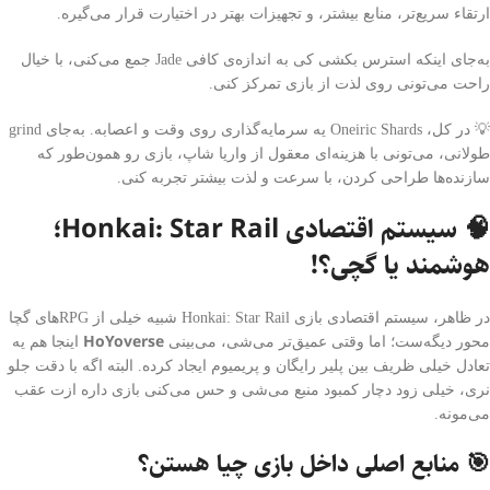
ارتقاء سریع‌تر، منابع بیشتر، و تجهیزات بهتر در اختیارت قرار می‌گیره.
به‌جای اینکه استرس بکشی کی به اندازه‌ی کافی Jade جمع می‌کنی، با خیال
راحت می‌تونی روی لذت از بازی تمرکز کنی.
💡 در کل، Oneiric Shards یه سرمایه‌گذاری روی وقت و اعصابه. به‌جای grind
طولانی، می‌تونی با هزینه‌ای معقول از واریا شاپ، بازی رو همون‌طور که
سازنده‌ها طراحی کردن، با سرعت و لذت بیشتر تجربه کنی.
🧠 سیستم اقتصادی Honkai: Star Rail؛
هوشمند یا گچی؟!
در ظاهر، سیستم اقتصادی بازی Honkai: Star Rail شبیه خیلی از RPGهای گچا
HoYoverse
محور دیگه‌ست؛ اما وقتی عمیق‌تر می‌شی، می‌بینی
اینجا هم یه
تعادل خیلی ظریف بین پلیر رایگان و پریمیوم ایجاد کرده. البته اگه با دقت جلو
نری، خیلی زود دچار کمبود منبع می‌شی و حس می‌کنی بازی داره ازت عقب
می‌مونه.
🎯 منابع اصلی داخل بازی چیا هستن؟