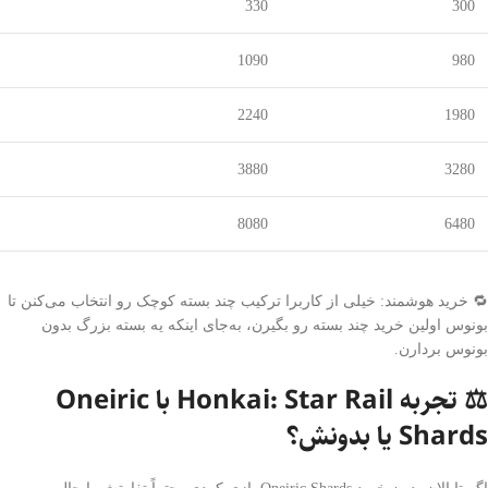
330
300
1090
980
2240
1980
3880
3280
8080
6480
🔁 خرید هوشمند: خیلی از کاربرا ترکیب چند بسته کوچک رو انتخاب می‌کنن تا
بونوس اولین خرید چند بسته رو بگیرن، به‌جای اینکه یه بسته بزرگ بدون
بونوس بردارن.
⚖️ تجربه Honkai: Star Rail با Oneiric
Shards یا بدونش؟