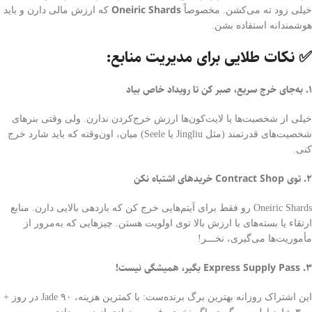
Oneiric Shards
خیلی زود ته می‌کشن. مخصوصاً
که ارزش مالی دارن و باید
هوشمندانه استفاده بشن.
✅ نکات طلایی برای مدیریت منابع:
۱. به‌جای خرج سریع، صبر کن تا رویداد خاص بیاد
خیلی از شخصیت‌ها یا لایت‌کون‌ها ارزش خرج‌کردن ندارن. ولی وقتی بنرهای
شخصیت‌های قدرتمند (مثل Jingliu یا Seele) میان، اون‌وقته که باید شارد خرج
کنی.
۲. توی Contract Shop خریدهای اشتباه نکن
Oneiric Shards رو فقط برای آیتم‌هایی خرج کن که بازدهی بالایی دارن. منابع
ارتقاء یا بسته‌های با ارزش بالا توی اولویت هستن. چیزهایی که به‌مرور از
مأموریت‌ها می‌گیری، نخـــر!
۳. Express Supply Pass بگیر، همیشگی نیست!
این اشتراک روزانه بهترین برگ برنده‌ست: با کمترین هزینه، ۹۰ Jade در روز +