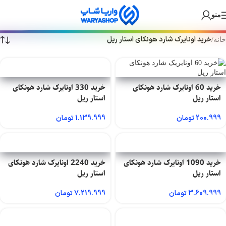
🎁 سفارش ارزان + درآمد دائمی! +۲۵۰ بازی و گیفت کارت داخل بات واریا
Skip
Skip
منو
شاپ 💙
to
to
navigation
main
خرید اونایرک شارد هونکای استار ریل
خانه
/
content
خرید 60 اونایرک شارد هونکای
خرید 330 اونایرک شارد هونکای
استار ریل
استار ریل
200.999
تومان
1.139.999
تومان
خرید 1090 اونایرک شارد هونکای
خرید 2240 اونایرک شارد هونکای
استار ریل
استار ریل
3.609.999
تومان
7.219.999
تومان