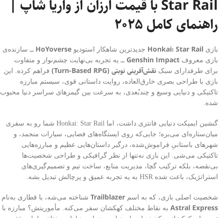
Star Rail با قیمت ارزان از واریا شاپ |
راهنمای کامل ۲۰۲۵
HoYoverse
Honkai: Star Rail
بازی
جدیدترین شاهکار استودیو
ــ سازنده‌ی
Genshin Impact
بازی معروف
ــ یه تجربه بی‌نهایت چشم‌نواز و متفاوت
نقش‌آفرینی نوبتی (Turn-Based RPG)
برای طرفدارای سبک
فراهم کرده. این
بازی با طراحی بصری خارق‌العاده، روایت داستانی قوی، سیستم مبارزه
تاکتیکی و دنیایی وسیع و چندبُعدی، به سرعت بین گیمرهای سراسر دنیا محبوب
شده.
گنشین ایمپکت دنیایی فانتزی داشت، اما Honkai: Star Rail شما رو به سفری
میان‌ستاره‌ای می‌بره؛ جایی‌که روی ایستگاه‌های فضایی، سیارات منجمد، و
شهرهای باستانیِ فراموش‌شده، درگیر داستان‌هایی عظیم و مبارزه‌هایی
تاکتیکی می‌شی. این بازی نه‌تنها از نظر گرافیکی و طراحی شخصیت‌ها
بی‌نقصه، بلکه ترکیب گچا، مدیریت منابع، ساخت تیم و تصمیم‌گیری‌های
استراتژیک، باعث شده HSR به یه تجربه عمیق و پرچالش تبدیل بشه.
Trailblazer
شخصیت اصلی بازی، که به اسم
شناخته می‌شه، با قطاری به‌نام
Astral Express
به نقاط مختلف کهکشان سفر می‌کنه. مأموریتش؟ مبارزه با