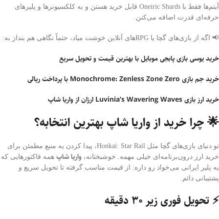
آیتم‌ها فقط با Oneiric Shards قابل خرید هستن و به کلکسیونرها و پلیرهای
حرفه‌ای قدرت اضافه می‌کنن.
📢 اگه از بازی‌های گچا یا RPGهای آنلاین خوشت میاد، حتماً نگاهی هم بنداز به:
خرید یوسی بازی پابجی موبایل با بهترین قیمت و تحویل سریع
خرید جم بازی Monochrome: Zenless Zone Zero با پرداخت ریالی
خرید ارز بازی Luvinia’s Wavering Waves ارزان از واریا شاپ
🌟 چرا خرید از واریا شاپ بهترین انتخابه؟
تو دنیای بازی‌های گچا مثل Honkai: Star Rail، پیدا کردن یه منبع مطمئن برای
واریا شاپ
خرید ارز درون‌برنامه‌ای خیلی مهمه. خوشبختانه،
همه فاکتورهایی که
یه پلیر ایرانی می‌خواد رو داره: از قیمت مناسب گرفته تا تحویل سریع و
پشتیبانی دائم.
⚡️ تحویل فوری زیر ۳۰ دقیقه