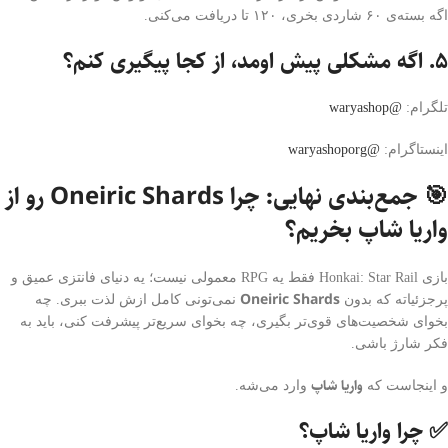
اگه بسته‌ی ۶۰ شاردی بخری، ۱۲۰ تا دریافت می‌کنی.
۵. اگه مشکلی پیش اومد، از کجا پیگیری کنم؟
تلگرام:
@waryashop
اینستاگرام:
@waryashoporg
🎯 جمع‌بندی نهایی: چرا Oneiric Shards رو از
واریا شاپ بخریم؟
بازی Honkai: Star Rail فقط یه RPG معمولی نیست؛ یه دنیای فانتزی عمیق و
Oneiric Shards
پرجزئیاته که بدون
نمی‌تونی کامل ازش لذت ببری. چه
بخوای شخصیت‌های قوی‌تر بگیری، چه بخوای سریع‌تر پیشرفت کنی، باید به
فکر شارژ باشی.
واریا شاپ
و اینجاست که
وارد می‌شه.
✅ چرا واریا شاپ؟