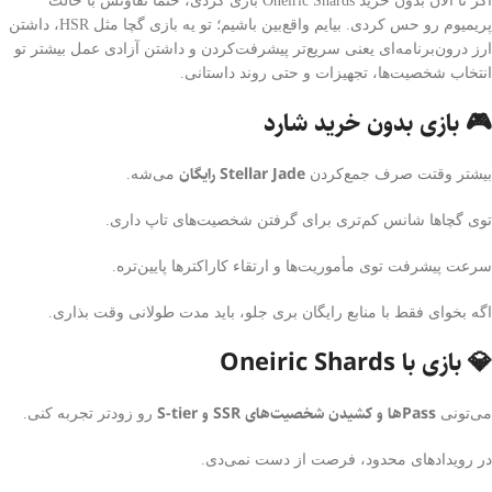
اگر تا الان بدون خرید Oneiric Shards بازی کردی، حتماً تفاوتش با حالت
پریمیوم رو حس کردی. بیایم واقع‌بین باشیم؛ تو یه بازی گچا مثل HSR، داشتن
ارز درون‌برنامه‌ای یعنی سریع‌تر پیشرفت‌کردن و داشتن آزادی عمل بیشتر تو
انتخاب شخصیت‌ها، تجهیزات و حتی روند داستانی.
🎮 بازی بدون خرید شارد
Stellar Jade رایگان
بیشتر وقتت صرف جمع‌کردن
می‌شه.
توی گچاها شانس کم‌تری برای گرفتن شخصیت‌های تاپ داری.
سرعت پیشرفت توی مأموریت‌ها و ارتقاء کاراکترها پایین‌تره.
اگه بخوای فقط با منابع رایگان بری جلو، باید مدت طولانی وقت بذاری.
💎 بازی با Oneiric Shards
Passها و کشیدن شخصیت‌های SSR و S-tier
می‌تونی
رو زودتر تجربه کنی.
در رویدادهای محدود، فرصت از دست نمی‌دی.