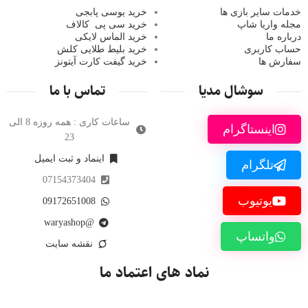
خدمات سایر بازی ها
خرید یوسی پابجی
مجله واریا شاپ
خرید سی پی
کالاف
درباره ما
خرید الماس لایکی
حساب کاربری
خرید ب
لیط طلایی کلش
سفارش ها
خرید گیفت کارت آیتونز
سوشال مدیا
تماس با ما
ساعات کاری : همه روزه 8 الی
اینستاگرام
23
اینماد و ثبت ایمیل
تلگرام
07154373404
یوتیوب
09172651008
@waryashop
واتساپ
نقشه سایت
نماد های اعتماد ما