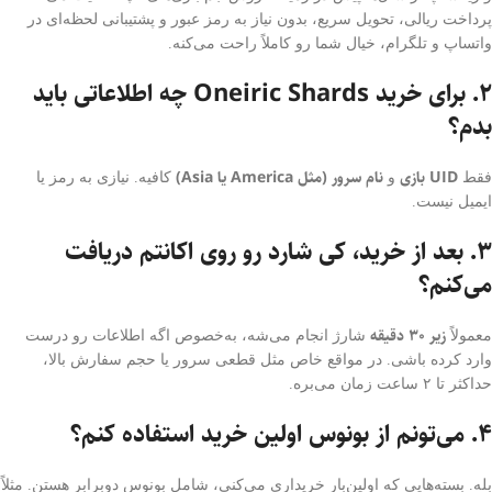
پرداخت ریالی، تحویل سریع، بدون نیاز به رمز عبور و پشتیبانی لحظه‌ای در
واتساپ و تلگرام، خیال شما رو کاملاً راحت می‌کنه.
۲. برای خرید Oneiric Shards چه اطلاعاتی باید
بدم؟
UID بازی
نام سرور (مثل America یا Asia)
فقط
و
کافیه. نیازی به رمز یا
ایمیل نیست.
۳. بعد از خرید، کی شارد رو روی اکانتم دریافت
می‌کنم؟
زیر ۳۰ دقیقه
معمولاً
شارژ انجام می‌شه، به‌خصوص اگه اطلاعات رو درست
وارد کرده باشی. در مواقع خاص مثل قطعی سرور یا حجم سفارش بالا،
حداکثر تا ۲ ساعت زمان می‌بره.
۴. می‌تونم از بونوس اولین خرید استفاده کنم؟
بله. بسته‌هایی که اولین‌بار خریداری می‌کنی، شامل بونوس دوبرابر هستن. مثلاً