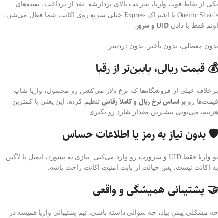
یکی از نقاط قوت واریا، سرعت بالای پردازشه. بعد از پرداخت، بسته‌های
Oneiric Shards یا اشتراک Express خیلی سریع روی اکانت شما فعال می‌شن،
UID و سرور
اونم فقط با دادن
.
بدون معطلی، بدون تأخیر، بدون دردسر.
💰 قیمت ریالی، پایین‌تر از رقبا
برخلاف خیلی از فروشگاه‌ها که نرخ دلار می‌کشن رو محصول، واریا شاپ
بر اساس نرخ ریال و کاملاً رقابتی
قیمت‌ها رو
تنظیم کرده. این یعنی با کمترین
هزینه، می‌تونی بیشترین مقدار شارد رو بگیری.
🛡 بدون نیاز به رمز یا اطلاعات حساس
تو واریا فقط UID و سرورت رو وارد می‌کنی. نیازی به پسورد، ایمیل یا لاگین
به اکانت نیست. پس خیالت از بابت امنیت اکانت راحت باشه.
🤝 پشتیبانی همیشگی و واقعی
چه مشکلی پیش بیاد، چه سؤالی داشته باشی، تیم پشتیبانی واریا همیشه در