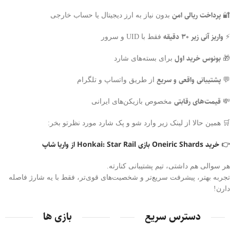
پرداخت ریالی امن
🔐
بدون نیاز به ارز دیجیتال یا حساب خارجی
واریز آنی زیر ۳۰ دقیقه
⚡
فقط با UID و سرور
بونوس خرید اول
🎁
برای بسته‌های شارد
پشتیبانی واقعی و سریع
💬
از طریق واتساپ و تلگرام
قیمت‌های رقابتی
💸
مخصوص بازیکن‌های ایرانی
🛒 همین حالا از لینک زیر وارد شو و پک شارد مورد نظرتو بخر:
👉
خرید Oneiric Shards بازی Honkai: Star Rail از واریا شاپ
هر سوالی هم داشتی، تیم پشتیبانی کنارته.
تجربه بهتر، پیشرفت سریع‌تر و شخصیت‌های قوی‌تر، فقط با یه شارژ فاصله‌
دارن!
دسترس سریع
بازی ها