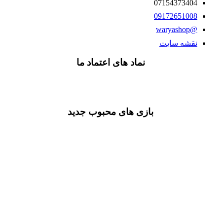
07154373404
09172651008
@waryashop
نقشه سایت
نماد های اعتماد ما
بازی های محبوب جدید