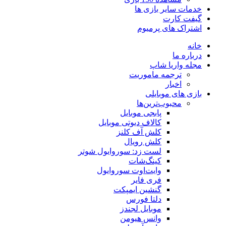
خدمات سایر بازی ها
گیفت کارت
اشتراک های پرمیوم
خانه
درباره ما
مجله واریا شاپ
ترجمه ماموریت
اخبار
بازی های موبایلی
محبوب‌ترین‌ها
پابجی موبایل
کالاف دیوتی موبایل
کلش آف کلنز
کلش رویال
لست زد: سوروایول شوتر
کینگ‌شات
وایت‌اوت سوروایول
فری فایر
گنشین ایمپکت
دلتا فورس
موبایل لجندز
وانس هیومن