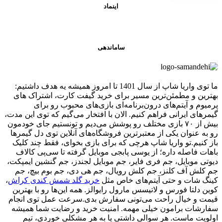
اینماد
ساماندهی
ما توی واریا شاپ از سال 1401 تا امروز همیشه یه هدف داشتیم:
بهترین و مطمئن‌ترین مسیر برای خرید گیفت کارت، اشتراک های
پرمیوم و آیتم‌های درون‌برنامه‌ای بازی‌های محبوب رو برای
گیمرهای ایرانی فراهم کنیم. الان با افتخار می‌گیم که توی این مدت،
بیش از ۷۰ بازی مختلف رو پوشش می‌دیم و تونستیم جای خودمون
رو به عنوان یکی از معتبرترین فروشگاه‌های آنلاین توی دل گیمرها
باز کنیم.تو واریا شاپ هرچی که برای بازی بخوای، فقط چند کلیک
باهات فاصله داره؛ از یوسی پابجی موبایل گرفته تا سی‌پی کالاف
دیوتی موبایل، جم فری فایر، جم موبایل لجندز، جم گنشین ایمپکت،
جم کلش آف کلنز، جم کلش رویال، جم هی دی، جم بوم بیچ، جم
کینگ شات و حتی آیتم‌های خاص مثل
خرید گلد شمش کندی کراش
،
کوین دلتا فورس و لاتیسس مارول رایوالز. همه این‌ها رو با بهترین
قیمت و خیال راحت می‌تونی سفارش بدی.سرعت عمل توی انجام
سفارشات برامون خیلی مهمه. امنیت خرید و رضایت شما همیشه
اولویت ماست. هر سوالی داشتی یا به هر مشکلی خوردی، تیم