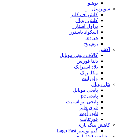
یوهـو
سوپرسل
کلش آف کلنز
کلش رویال
براول استارز
اسکواد باسترز
هی‌دی
بوم بیچ
اکشن
کالاف دیوتی موبایل
دلتا فورس
بلاد استرایک
مکا بریک
ولورانت
بتل رویال
پابجی موبایل
پابجی pc
پابجی نیو استیت
فری فایر
نایوز آوت
فورتنایت
کاهش پینگ بازی
گیم بوستر Lago Fast
مشاهده 150 بازی