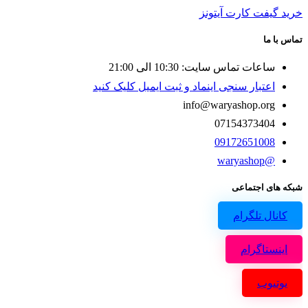
خرید گیفت کارت آیتونز
تماس با ما
ساعات تماس سایت: 10:30 الی 21:00
اعتبار سنجی اینماد و ثبت ایمیل کلیک کنید
info@waryashop.org
07154373404
09172651008
@waryashop
شبکه های اجتماعی
کانال تلگرام
اینستاگرام
یوتیوب