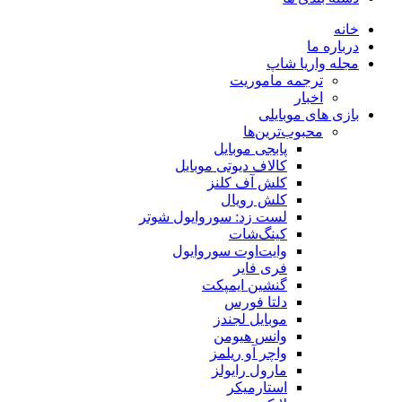
خانه
درباره ما
مجله واریا شاپ
ترجمه ماموریت
اخبار
بازی های موبایلی
محبوب‌ترین‌ها
پابجی موبایل
کالاف دیوتی موبایل
کلش آف کلنز
کلش رویال
لست زد: سوروایول شوتر
کینگ‌شات
وایت‌اوت سوروایول
فری فایر
گنشین ایمپکت
دلتا فورس
موبایل لجندز
وانس هیومن
واچر آو ریلمز
مارول رایولز
استارمیکر