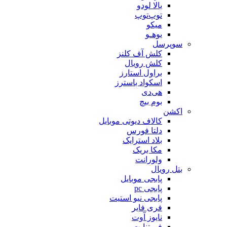
یالا لودو
توپ‌توپ
میکو
یوهـو
سوپرسل
کلش آف کلنز
کلش رویال
براول استارز
اسکواد باسترز
هی‌دی
بوم بیچ
اکشن
کالاف دیوتی موبایل
دلتا فورس
بلاد استرایک
مکا بریک
ولورانت
بتل رویال
پابجی موبایل
پابجی pc
پابجی نیو استیت
فری فایر
نایوز آوت
فورتنایت