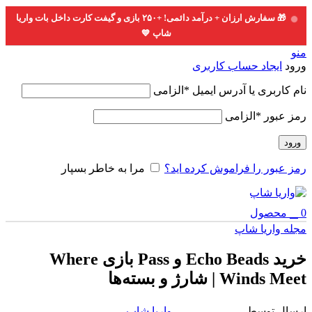
Skip
🎁 سفارش ارزان + درآمد دائمی! +۲۵۰ بازی و گیفت کارت داخل بات واریا
to
شاپ 💙
navigation
Skip
منو
to
ورود
ایجاد حساب کاربری
main
content
نام کاربری یا آدرس ایمیل
*
الزامی
رمز عبور
*
الزامی
ورود
رمز عبور را فراموش کرده اید؟
مرا به خاطر بسپار
0
محصول
مجله واریا شاپ
خرید Echo Beads و Pass بازی Where
Winds Meet | شارژ و بسته‌ها
ارسال توسط
واریا شاپ