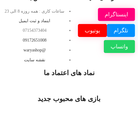
ساعات کاری : همه روزه 8 الی 23
اینستاگرام
اینماد و ثبت ایمیل
تلگرام
یوتیوب
07154373404
09172651008
واتساپ
@waryashop
نقشه سایت
نماد های اعتماد ما
بازی های محبوب جدید