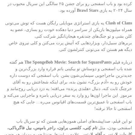
کرده بود و باب اسفنجی رو برای جشن ۲۵ سالگی این سریال محبوب در
سال ۲۰۲۴ به بازی
Brawl Stars
آورده بود.
Clash of Clans
یه بازی استراتژی موبایلی رایگان هست که توش می‌تونی
همراه میلیون‌ها بازیکن از سراسر دنیا دهکده خودت رو بسازی، عضو یه
کلن بشی و تو جنگ‌های چندنفره هیجان‌انگیز شرکت کنی.
بربرهای سبیل‌دار، ویزاردهایی که آتیش پرت می‌کنن و کلی نیروی خاص
دیگه هم هستن که می‌تونی کنترلشون کنی.
درباره فیلم
The SpongeBob Movie: Search for SquarePants
هم گفته
شده باب اسفنجی و دوستاش تو بیکینی باتم قراره وارد بزرگ‌ترین و
جدیدترین ماجراجویی سینمایی‌شون بشن. باب اسفنجی که دوست داره
خودش رو یه «آدم بزرگ» نشون بده، برای اینکه شجاعتش رو به آقای
خرچنگ ثابت کنه، دنبال «هلندی پرنده» می‌افته؛ یه دزد دریایی روح‌مانند و
مرموز. این ماجرا اون‌ها رو وارد یه سفر دریایی بامزه و ماجرایی می‌کنه و
باب اسفنجی تا عمیق‌ترین قسمت‌های اقیانوس می‌ره… جایی که هیچ
اسفنجی تا حالا نرفته!
تو این فیلم، صداپیشه‌های اصلی همون‌هایی هستن که تو سریال باب
اسفنجی بودن، مثل
تام کِنی، کلنسی براون، راجر بامپس، بیل فاگرباکی،
کارولین لارنس و آقای لارنس
. علاوه بر اون‌ها، چندتا چهره مهمان هم حضور