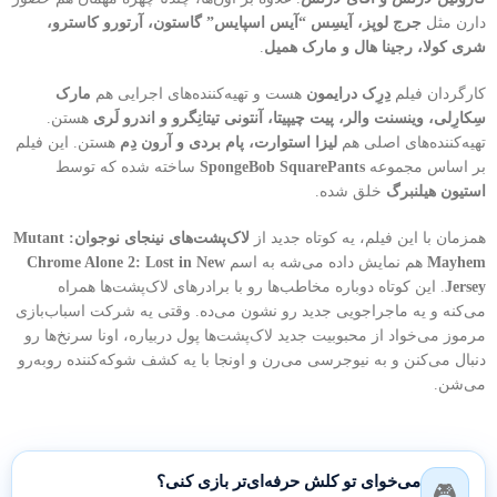
دارن مثل
جرج لوپز، آیسِس “آیس اسپایس” گاستون، آرتورو کاسترو،
شری کولا، رجینا هال و مارک همیل
.
کارگردان فیلم
دِرِک درایمون
هست و تهیه‌کننده‌های اجرایی هم
مارک
سِکارِلی، وینسنت والر، پیت چیپیتا، آنتونی تیتانِگرو و اندرو لَری
هستن.
تهیه‌کننده‌های اصلی هم
لیزا استوارت، پام بردی و آرون دِم
هستن. این فیلم
بر اساس مجموعه
SpongeBob SquarePants
ساخته شده که توسط
استیون هیلنبرگ
خلق شده.
همزمان با این فیلم، یه کوتاه جدید از
لاک‌پشت‌های نینجای نوجوان: Mutant
Mayhem
هم نمایش داده می‌شه به اسم
Chrome Alone 2: Lost in New
Jersey
. این کوتاه دوباره مخاطب‌ها رو با برادرهای لاک‌پشت‌ها همراه
می‌کنه و یه ماجراجویی جدید رو نشون می‌ده. وقتی یه شرکت اسباب‌بازی
مرموز می‌خواد از محبوبیت جدید لاک‌پشت‌ها پول دربیاره، اونا سرنخ‌ها رو
دنبال می‌کنن و به نیوجرسی می‌رن و اونجا با یه کشف شوکه‌کننده روبه‌رو
می‌شن.
می‌خوای تو کلش حرفه‌ای‌تر بازی کنی؟
🎮