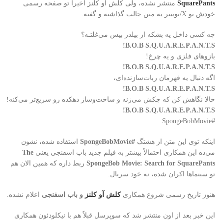
SquarePants
منتشر نشده، ولی کلش آو کلنز اخیراً تو صفحه رسمی
خودش تو X/توییتر یه متن جالب گذاشته و گفته:
چه کسی داخل یه بشکه از بیلدر بیس می‌غلتـه؟
B.O.B S.Q.U.A.R.E.P.A.N.T.S!
بازوهای فلزی و یه چرخ!
B.O.B S.Q.U.A.R.E.P.A.N.T.S!
اگه دنبال یه قهرمان ربات‌سازنده‌ای،
B.O.B S.Q.U.A.R.E.P.A.N.T.S!
حالا نگاهش کن که چکش می‌زنه و ساخت‌وساز دهکده رو سریع‌تر می‌کنه!
B.O.B S.Q.U.A.R.E.P.A.N.T.S!
#SpongeBobMovie
اینکه توی این متن از هشتگ
#SpongeBobMovie
استفاده شده، نشون
می‌ده این همکاری احتمالاً بیشتر به فیلم جدید باب اسفنجی یعنی
The
SpongeBob Movie: Search for SquarePants
ربط داره که همین الان هم
تو سینماها اکران شده، نه خود سریال.
هنوز تاریخ رسمی شروع همکاری
کلش آو کلنز
و باب اسفنجی
اعلام نشده.
این خبر بعد از اون منتشر شد که سوپرسل قبلاً هم با نیکلودئون همکاری