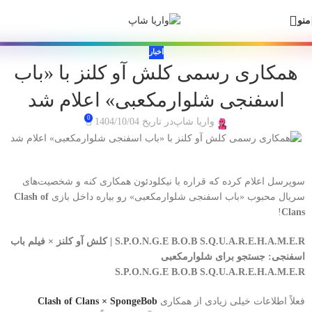
🎁 سفارش ارزان + درآمد دائمی! +۲۵۰ بازی و گیفت کارت داخل بات واریا
Skip
Skip
منو
شاپ 💙
to
to
navigation
main
اخبار
content
همکاری رسمی کلش آو کلنز با «باب
اسفنجی شلوارمکعبی» اعلام شد
0
واریا شاپ
در تاریخ 1404/10/04
سوپرسل اعلام کرده که قراره با نیکلودئون همکاری کنه و شخصیت‌های
سریال محبوب «باب اسفنجی شلوارمکعبی» رو بیاره داخل بازی
Clash of
!
Clans
S.P.O.N.G.E B.O.B S.Q.U.A.R.E.H.A.M.E.R | کلش آو کلنز × فیلم باب
اسفنجی: جستجو برای شلوارمکعبی
S.P.O.N.G.E B.O.B S.Q.U.A.R.E.H.A.M.E.R
فعلاً اطلاعات خیلی زیادی از همکاری
Clash of Clans × SpongeBob