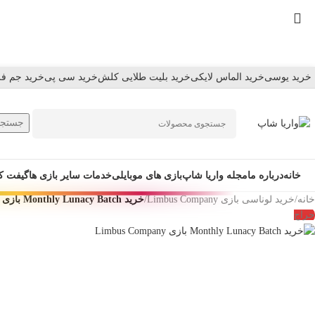
Skip
to
navigation
Skip
to
خرید یوسی
خرید الماس لایکی
خرید بلیت طلایی کلش
خرید سی پی
خرید جم فر
main
content
جستجو
خانه
درباره ما
مجله واریا شاپ
بازی های موبایلی
خدمات سایر بازی ها
گیفت ک
خانه
/
خرید لونا‌سی بازی Limbus Company
/
خرید Monthly Lunacy Batch بازی Limbus Company
حراج