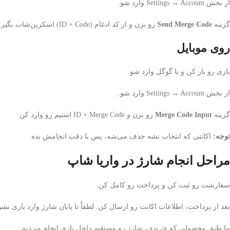
از بخش Settings → Account وارد شو.
گزینه
Send Merge Code
رو بزن و از کد ادغام (ID + Code) اسکرین‌شات بگیر.
روی موبایل
بازی رو باز کن و با گوگل وارد شو.
از بخش Settings → Account وارد شو.
گزینه
Merge Code Input
رو بزن و ID + Merge Code استیم رو وارد کن.
توجه:
اکانتی که انتخاب نشه حذف می‌شه، پس با دقت انجامش بده.
مراحل انجام شارژ در واریا شاپ
سفارشت رو ثبت کن و پرداخت رو کامل کن.
بعد از پرداخت، اطلاعات اکانت رو ارسال کن. لطفاً تا پایان شارژ وارد بازی نشو
ما طبق محصولی که خریدی، شارژ رو مستقیم داخل بازی انجام می‌دیم.