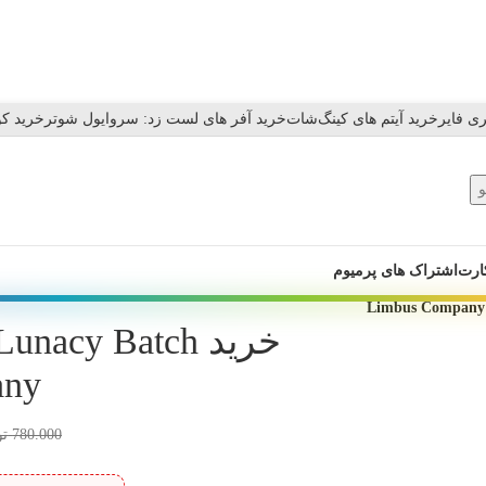
ی فایر
خرید آیتم های کینگ‌شات
خرید آفر های لست زد: سروایول شوتر
خرید کو
ارت
اشتراک های پرمیوم
any
780.000
تو