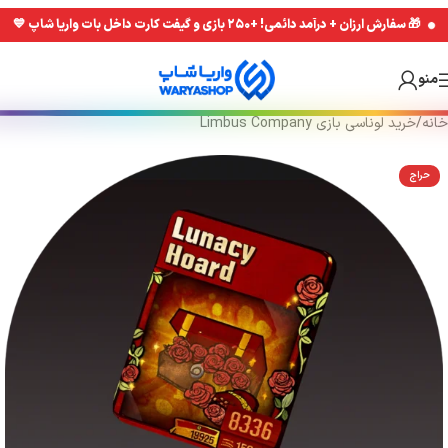
Skip
Skip
🎁 سفارش ارزان + درآمد دائمی! +۲۵۰ بازی و گیفت کارت داخل بات واریا شاپ 💙
to
to
navigation
main
منو
content
خانه
/
خرید لونا‌سی بازی Limbus Company
حراج