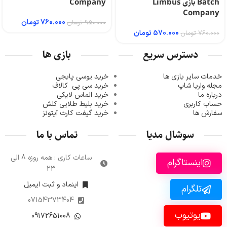
Batch بازی Limbus
Company
Company
760.000
تومان
950.000
تومان
570.000
تومان
760.000
تومان
دسترس سریع
بازی ها
خدمات سایر بازی ها
خرید یوسی پابجی
مجله واریا شاپ
خرید سی پی
کالاف
درباره ما
خرید الماس لایکی
حساب کاربری
خرید ب
لیط طلایی کلش
سفارش ها
خرید گیفت کارت آیتونز
سوشال مدیا
تماس با ما
ساعات کاری : همه روزه 8 الی
اینستاگرام
23
اینماد و ثبت ایمیل
تلگرام
07154373404
یوتیوب
09172651008