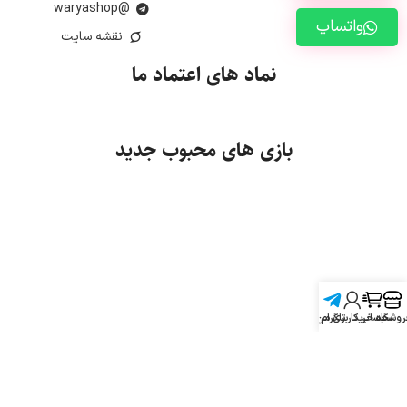
@waryashop
واتساپ
نقشه سایت
نماد های اعتماد ما
بازی های محبوب جدید
روشگاه
سبد خرید
تلگرام
حساب کاربری من
تمامی حقوق برای واریـاشاپ محفوظ است.