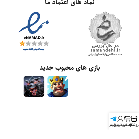
نماد های اعتماد ما
بازی های محبوب جدید
روشگاه
سبد خرید
تلگرام
حساب کاربری من
تمامی حقوق برای واریـاشاپ محفوظ است.