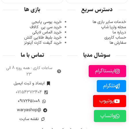
دسترس سریع
بازی ها
خدمات سایر بازی ها
خرید یوسی پابجی
مجله واریا شاپ
خرید سی پی
کالاف
درباره ما
خرید الماس لایکی
حساب کاربری
خرید ب
لیط طلایی کلش
سفارش ها
خرید گیفت کارت آیتونز
سوشال مدیا
تماس با ما
ساعات کاری : همه روزه 8 الی
اینستاگرام
23
اینماد و ثبت ایمیل
تلگرام
07154373404
یوتیوب
09172651008
@waryashop
واتساپ
نقشه سایت