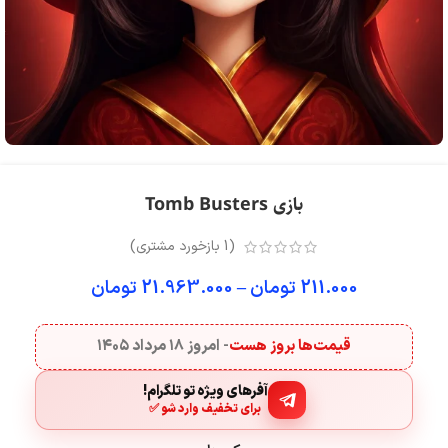
بازی Tomb Busters
(
1
بازخورد مشتری)
211.000
تومان
–
21.963.000
تومان
قیمت‌ها بروز هست
- امروز
۱۸ مرداد ۱۴۰۵
آفرهای ویژه تو تلگرام!
برای تخفیف وارد شو ✅