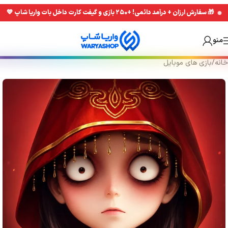
Skip
Skip
🎁 سفارش ارزان + درآمد دائمی! +۲۵۰ بازی و گیفت کارت داخل بات واریا شاپ 💙
to
to
navigation
main
منو
content
خانه
/
بازی های موبایل