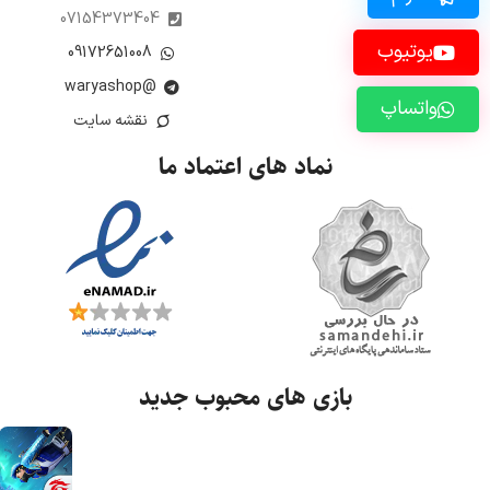
07154373404
یوتیوب
09172651008
@waryashop
واتساپ
نقشه سایت
نماد های اعتماد ما
بازی های محبوب جدید