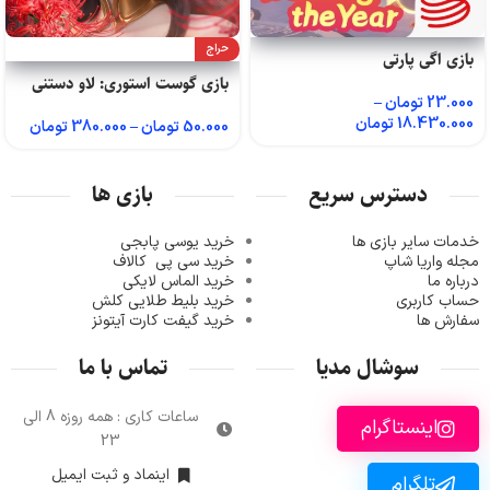
حراج
بازی اگی پارتی
بازی گوست استوری: لاو دستنی
23.000
تومان
–
18.430.000
تومان
50.000
تومان
–
380.000
تومان
دسترس سریع
بازی ها
خدمات سایر بازی ها
خرید یوسی پابجی
مجله واریا شاپ
خرید سی پی
کالاف
درباره ما
خرید الماس لایکی
حساب کاربری
خرید ب
لیط طلایی کلش
سفارش ها
خرید گیفت کارت آیتونز
سوشال مدیا
تماس با ما
ساعات کاری : همه روزه 8 الی
اینستاگرام
23
اینماد و ثبت ایمیل
تلگرام