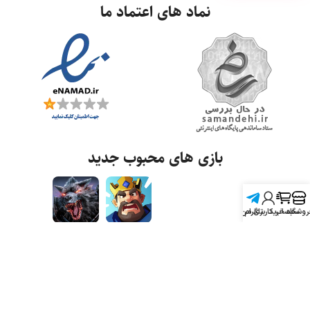
نماد های اعتماد ما
بازی های محبوب جدید
روشگاه
سبد خرید
تلگرام
حساب کاربری من
تمامی حقوق برای واریـاشاپ محفوظ است.