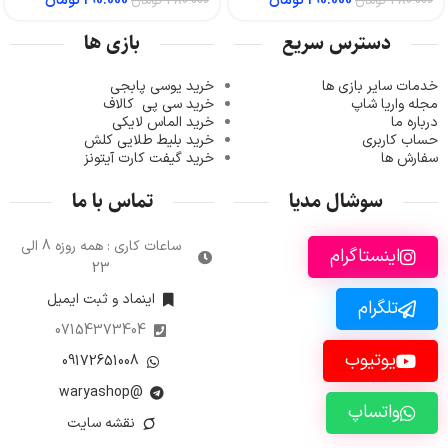
190.000
تومان
190.000
تومان
380.000
تومان
380.000
تومان
دسترس سریع
بازی ها
خدمات سایر بازی ها
خرید یوسی پابجی
مجله واریا شاپ
خرید سی پی
کالاف
درباره ما
خرید الماس لایکی
حساب کاربری
خرید ب
لیط طلایی کلش
سفارش ها
خرید گیفت کارت آیتونز
سوشال مدیا
تماس با ما
ساعات کاری : همه روزه 8 الی
اینستاگرام
23
اینماد و ثبت ایمیل
تلگرام
07154373404
یوتیوب
09172651008
@waryashop
واتساپ
نقشه سایت