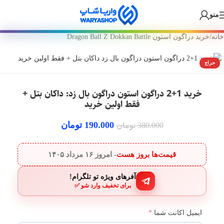
🎁 سفارش ارزان + درآمد دائمی! +۲۵۰ بازی و گیفت کارت داخل بات واریا
Skip
Skip
منو
شاپ 💙
to
to
navigation
main
خانه
/
خرید دراگون استون Dragon Ball Z Dokkan Battle
content
حراج
خرید 1+2 دراگون استون دراگون بال زد: داکان بتل +
فقط اولین خرید
190.000
تومان
380.000
تومان
قیمت‌ها بروز هست
- امروز
۱۶ مرداد ۱۴۰۵
آفرهای ویژه تو تلگرام!
برای تخفیف وارد شو ✅
ایمیل اکانت شما
*