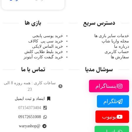
دسترس سریع
بازی ها
خدمات سایر بازی ها
خرید یوسی پابجی
مجله واریا شاپ
خرید سی پی
کالاف
درباره ما
خرید الماس لایکی
حساب کاربری
خرید ب
لیط طلایی کلش
سفارش ها
خرید گیفت کارت آیتونز
سوشال مدیا
تماس با ما
ساعات کاری : همه روزه 8 الی
اینستاگرام
23
اینماد و ثبت ایمیل
تلگرام
07154373404
یوتیوب
09172651008
@waryashop
واتساپ