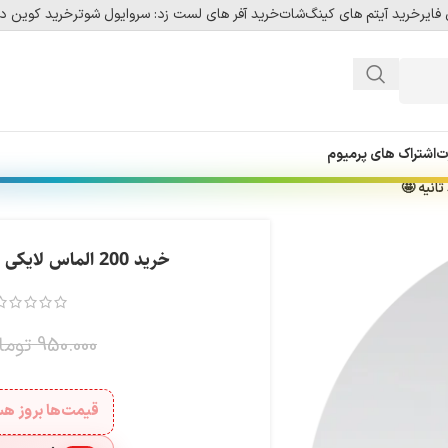
فایر
خرید آیتم های کینگ‌شات
خرید آفر های لست زد: سروایول شوتر
خرید کوین دل
ت
اشتراک های پرمیوم
خرید 200 الماس لایکی (Likee) + اتوماتیک 60 ثانیه 🤩
950.000
توما
قیمت‌ها بروز 