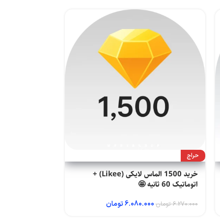
حراج
اتوماتیک 60 ثانیه 🤩
0
8.550.000
تومان
حراج
خرید 1500 الماس لایکی (Likee) +
اتوماتیک 60 ثانیه 🤩
6.080.000
تومان
6.270.000
تومان