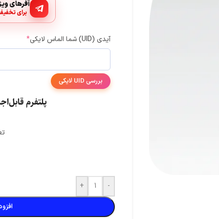
آفرهای ویژه
برای تخفیف
آیدی (UID) شما الماس لایکی
*
تی موبایل
کلش آف کلنز
کلش رویال
بررسی UID لایکی
سوروایول
فری فایر
گنشین ایمپکت
پلتفرم قابل‌اجرا
ومن
واچر آو ریلمز
مارول رایولز
تع
بیگو لایو
+
-
افزود