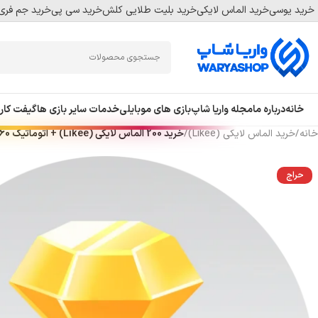
خرید یوسی
خرید الماس لایکی
خرید بلیت طلایی کلش
خرید سی پی
خرید جم فری 
Skip
Skip
to
to
navigation
main
content
خانه
درباره ما
مجله واریا شاپ
بازی های موبایلی
خدمات سایر بازی ها
گیفت کار
خانه
/
خرید الماس لایکی (Likee)
/
خرید 200 الماس لایکی (Likee) + اتوماتیک 60 ثانیه 🤩
حراج