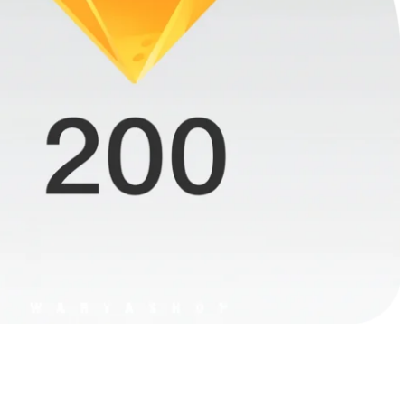
پابجی موبایل
کالاف دیو
کینگ‌شات
وایت‌اوت 
موبایل لجندز
وانس هی
لایکی
چمت