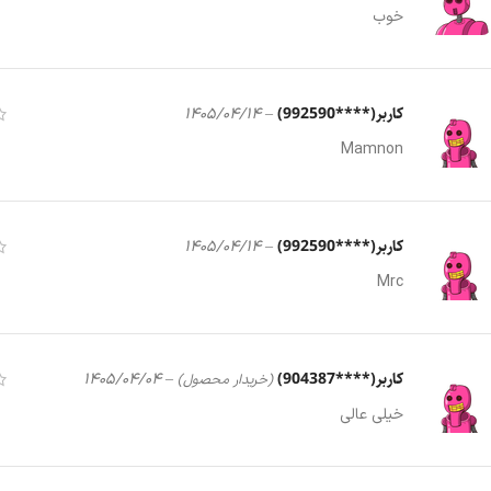
خوب
کاربر(****992590)
1405/04/14
–
Mamnon
کاربر(****992590)
1405/04/14
–
Mrc
کاربر(****904387)
1405/04/04
–
(خریدار محصول)
خیلی عالی