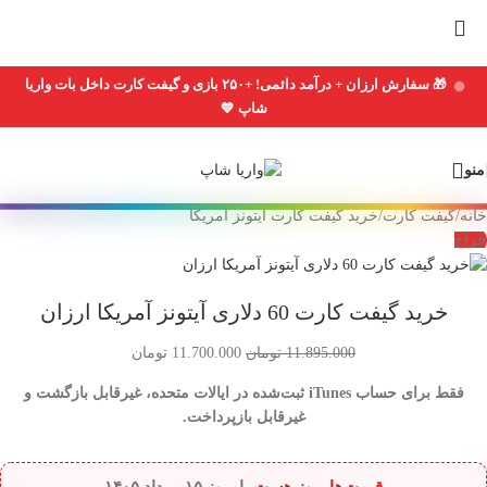
Skip
to
navigation
Skip
🎁 سفارش ارزان + درآمد دائمی! +۲۵۰ بازی و گیفت کارت داخل بات واریا
to
شاپ 💙
main
content
منو
خانه
/
گیفت کارت
/
خرید گیفت کارت آیتونز آمریکا
حراج
خرید گیفت کارت 60 دلاری آیتونز آمریکا ارزان
11.895.000
تومان
11.700.000
تومان
فقط برای حساب iTunes ثبت‌شده در ایالات متحده، غیرقابل بازگشت و
غیرقابل بازپرداخت.
قیمت‌ها بروز هست
- امروز
۱۵ مرداد ۱۴۰۵