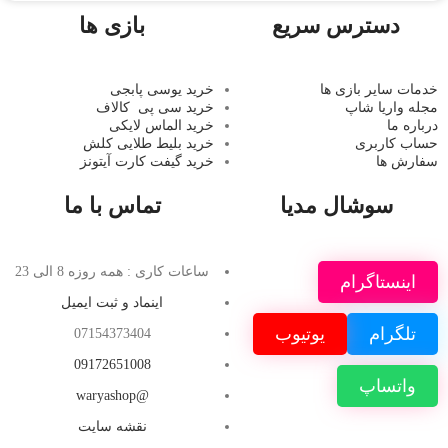
دسترس سریع
بازی ها
خدمات سایر بازی ها
خرید یوسی پابجی
مجله واریا شاپ
خرید سی پی
کالاف
درباره ما
خرید الماس لایکی
حساب کاربری
خرید ب
لیط طلایی کلش
سفارش ها
خرید گیفت کارت آیتونز
سوشال مدیا
تماس با ما
ساعات کاری : همه روزه 8 الی 23
اینستاگرام
اینماد و ثبت ایمیل
تلگرام
یوتیوب
07154373404
09172651008
واتساپ
@waryashop
نقشه سایت