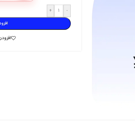
+
-
افزود
افزودن
تی موبایل
کلش آف کلنز
کلش رویال
سوروایول
فری فایر
گنشین ایمپکت
ومن
واچر آو ریلمز
مارول رایولز
بیگو لایو