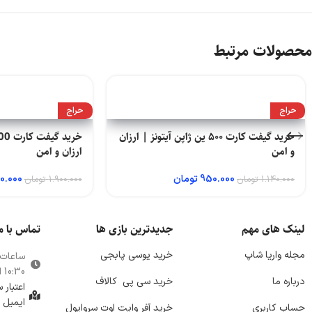
محصولات مرتبط
حراج
حراج
خرید گیفت کارت ۵۰۰ ین ژاپن آیتونز | ارزان
و امن
ارزان و امن
950.000
تومان
10.000
1.140.000
تومان
1.900.000
تومان
لینک های مهم
جدیدترین بازی ها
تماس با م
مجله واریا شاپ
خرید یوسی پابجی
ساعات
10:30 الی 21:00
درباره ما
خرید سی پی
کالاف
اعتبار
ایمیل 
حساب کاربری
خرید آفر وایت اوت سروایول