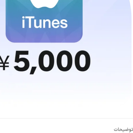
پابجی موبایل
کالاف دیو
کینگ‌شات
وایت‌اوت 
موبایل لجندز
وانس هی
لایکی
چمت
توضیحات