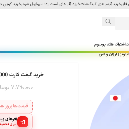
فایر
خرید آیتم های کینگ‌شات
خرید آفر های لست زد: سروایول شوتر
خرید کوین دل
ت
اشتراک های پرمیوم
خرید گیفت کارت 5000 ین ژاپن آیتونز | ارزان و امن
7.790.000
توما
قیمت‌ها بروز 
آفرهای ویژه
برای تخفیف