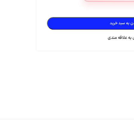
ن به سبد خرید
 به علاقه مندی
لست زد: سوروایول شوتر
دلتا فورس
استارمیکر