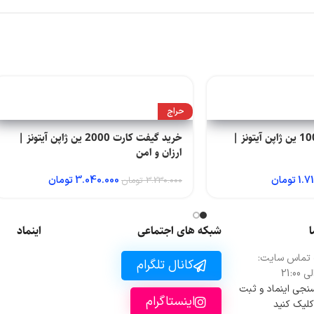
حراج
خرید گیفت کارت 1000 ین ژاپن آیتونز |
خرید گیفت کارت 2000 ین ژاپن آیتونز |
ارزان و امن
1.7
تومان
3.040.000
تومان
3.230.000
تومان
ا
شبکه های اجتماعی
اینماد
 تماس سایت:
کانال تلگرام
 سنجی اینماد و ثبت
اینستاگرام
کلیک کنید