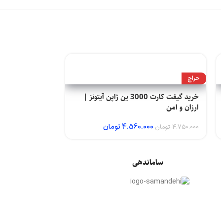
حراج
حراج
خرید گیفت کارت 3000 ین ژاپن آیتونز |
ارزان و امن
ارزان و امن
4.560.000
تومان
00
4.750.000
تومان
6.270.000
تومان
ساماندهی