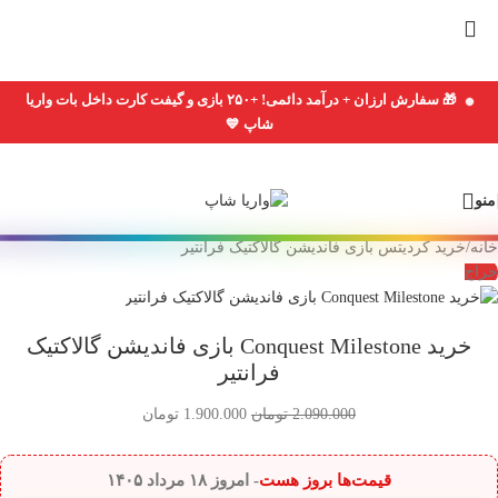
Skip
to
navigation
Skip
🎁 سفارش ارزان + درآمد دائمی! +۲۵۰ بازی و گیفت کارت داخل بات واریا
to
شاپ 💙
main
content
منو
خانه
/
خرید کردیتس بازی فاندیشن گالاکتیک فرانتیر
حراج
خرید Conquest Milestone بازی فاندیشن گالاکتیک
فرانتیر
2.090.000
تومان
1.900.000
تومان
قیمت‌ها بروز هست
- امروز
۱۸ مرداد ۱۴۰۵