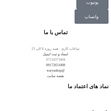
یوتیوب
واتساپ
تماس با ما
ساعات کاری : همه روزه 8 الی 23
اینماد و ثبت ایمیل
07154373404
09172651008
@waryashop
نقشه سایت
نماد های اعتماد ما