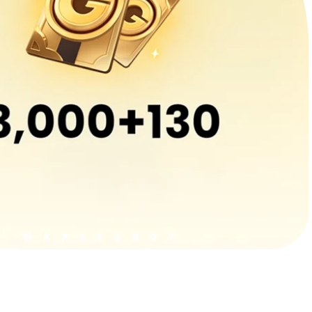
پابجی موبایل
کالاف دیو
کینگ‌شات
وایت‌اوت 
موبایل لجندز
وانس هی
لایکی
چمت