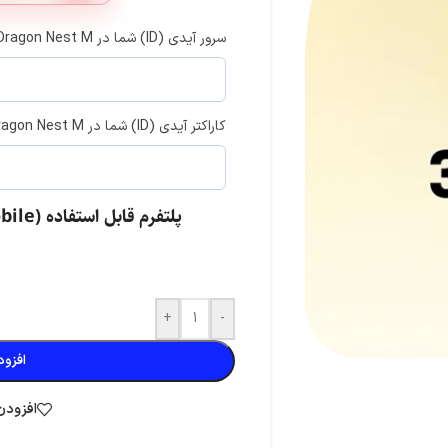
سرور آیدی (ID) شما در Dragon Nest M
کاراکتر آیدی (ID) شما در Dragon Nest M
تی موبایل
کلش آف کلنز
کلش رویال
سوروایول
فری فایر
گنشین ایمپکت
پلتفرم قابل استفاده Dragon Nest M: Classic (Mobile)
ومن
واچر آو ریلمز
مارول رایولز
بیگو لایو
+
-
افزود
افزودن