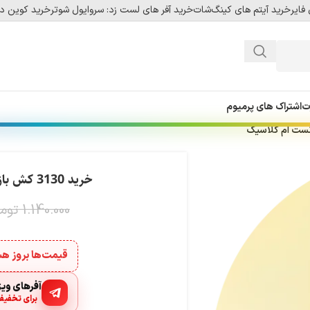
فایر
خرید آیتم های کینگ‌شات
خرید آفر های لست زد: سروایول شوتر
خرید کوین دل
ت
اشتراک های پرمیوم
خرید 3130 کش بازی دراگون نست ام کلاسیک
1.140.000
توم
قیمت‌ها بروز 
آفرهای ویژه
برای تخفیف