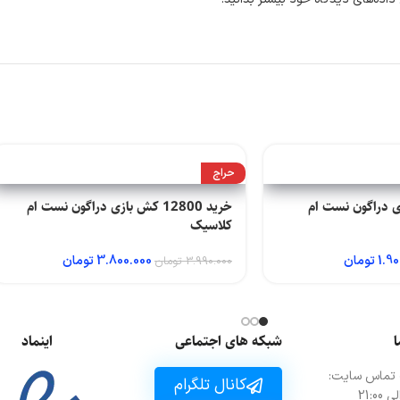
حراج
کش بازی دراگون نست ام
خرید 12800 کش بازی دراگون نست ام
کلاسیک
1.90
تومان
3.800.000
تومان
3.990.000
تومان
ا
شبکه های اجتماعی
اینماد
 تماس سایت:
کانال تلگرام