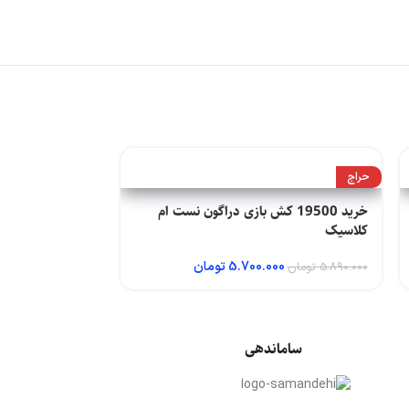
حراج
حراج
خرید 19500 کش بازی دراگون نست ام
خرید
کلاسیک
کلاسیک
5.700.000
تومان
00
5.890.000
تومان
9.690.000
تومان
ساماندهی