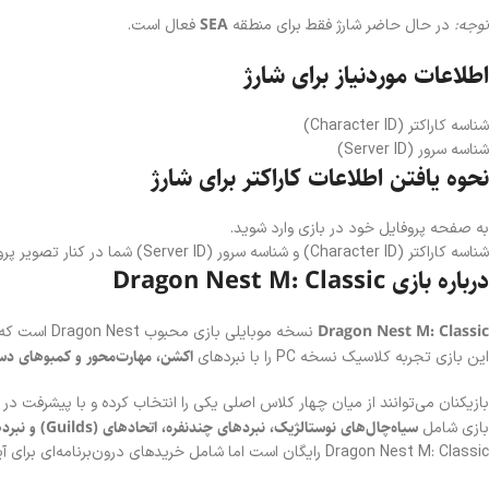
SEA
توجه:
در حال حاضر شارژ فقط برای منطقه
فعال است.
اطلاعات موردنیاز برای شارژ
شناسه کاراکتر (Character ID)
شناسه سرور (Server ID)
نحوه یافتن اطلاعات کاراکتر برای شارژ
به صفحه پروفایل خود در بازی وارد شوید.
شناسه کاراکتر (Character ID) و شناسه سرور (Server ID) شما در کنار تصویر پروفایل نمایش داده می‌شود.
درباره بازی Dragon Nest M: Classic
Dragon Nest M: Classic
نسخه موبایلی بازی محبوب Dragon Nest است که توسط استودیوی
اکشن، مهارت‌محور و کمبوهای دس
این بازی تجربه کلاسیک نسخه PC را با نبردهای
بازیکنان می‌توانند از میان چهار کلاس اصلی یکی را انتخاب کرده و با پیشرفت د
سیاه‌چال‌های نوستالژیک، نبردهای چندنفره، اتحادهای (Guilds) و نبردهای PvP
بازی شامل
Dragon Nest M: Classic رایگان است اما شامل خریدهای درون‌برنامه‌ای برای آیتم‌های پریمیوم می‌باشد.