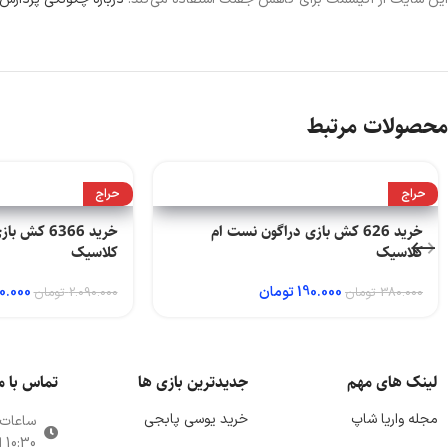
محصولات مرتبط
حراج
حراج
خرید 626 کش بازی دراگون نست ام
خرید 6366 
کلاسیک
کلاسیک
190.000
تومان
0.000
380.000
تومان
2.090.000
تومان
لینک های مهم
جدیدترین بازی ها
تماس با م
مجله واریا شاپ
خرید یوسی پابجی
ساعات
10:30 الی 21:00