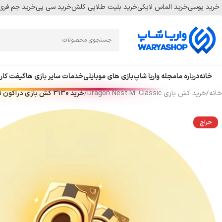
خرید یوسی
خرید الماس لایکی
خرید بلیت طلایی کلش
خرید سی پی
خرید جم فری 
Skip
Skip
to
to
navigation
main
content
خانه
درباره ما
مجله واریا شاپ
بازی های موبایلی
خدمات سایر بازی ها
گیفت کار
خانه
/
خرید کش بازی Dragon Nest M: Classic
/
خرید 3130 کش بازی دراگون نست ام کلاسیک
حراج