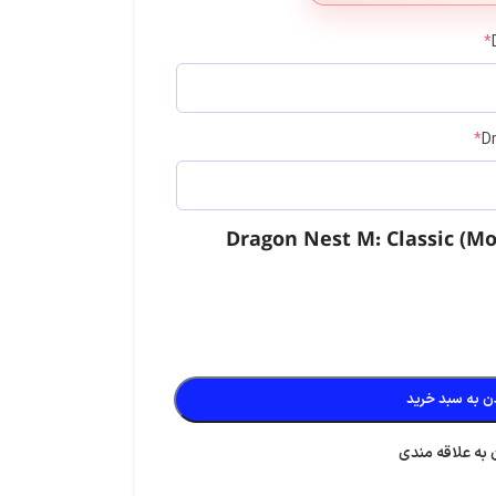
*
*
لست زد: سوروایول شوتر
دلتا فورس
استارمیکر
ن به سبد خرید
 به علاقه مندی