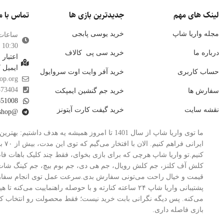
لینک های مهم
جدیدترین بازی ها
تماس با م
مجله واریا شاپ
خرید یوسی پابجی
ساعات
10:30 الی 21:00
درباره ما
خرید سی پی
کالاف
اعتبار
ایمیل 
حساب کاربری
خرید آفر وایت اوت سروایول
op.org
373404
سفارش ها
خرید جم گنشین ایمپکت
651008
نقشه سایت
خرید گیفت کارت آیتونز
@waryashop
ما توی واریا شاپ از سال 1401 تا امروز همیشه 
ایر
کنیم.تو واریا شاپ هرچی که برای بازی بخوای، فقط چند کلیک باهات فاص
کلش آف کلنز، جم کلش رویال، جم هی دی، جم بوم بیچ، جم کینگ شات
قیمت و خیال راحت می‌تونی سفارش بدی.سرعت عمل توی انجام سفارشا
پشتیبانی واریا شاپ ۲۴ ساعته کنارته و با حوصله راهنم
می‌کنه. پس دیگه نگرانی بابت خرید نیست؛ فقط محصولت رو انتخاب کن، 
بازی فاصله داری.