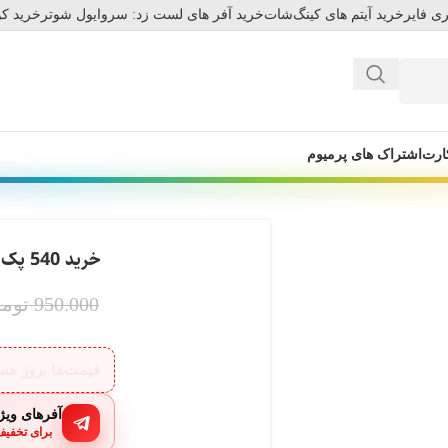
ی فایر
خرید آیتم های کینگ‌شات
خرید آفر های لست زد: سروایول شوتر
خرید کو
ارت
اشتراک های پرمیوم
خرید 540 پک گلد بازی بلاد استرایک
950.000
توما
قیمت‌ها بروز ه
آفرهای ویژه
برای تخفیف