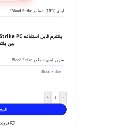
آیدی (UID) شما در Blood Strike
*
وتی موبایل
کلش آف کلنز
کلش رویال
بین پلت
ت سوروایول
فری فایر
گنشین ایمپکت
سرور ایدی شما در Blood Strike
ومن
واچر آو ریلمز
مارول رایولز
بیگو لایو
+
-
افزود
افزودن