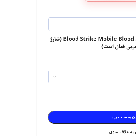
پلتفرم قابل استفاده Blood Strike Mobile Blood Strike PC (شارژ
لست زد: سوروایول شوتر
فرمی فعال است)
دلتا فورس
استارمیکر
ن به سبد خرید
 به علاقه مندی