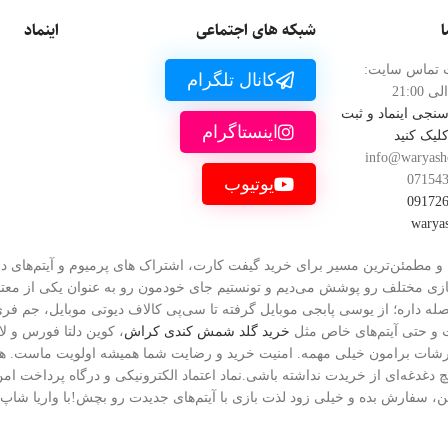
ا
شبکه های اجتماعی
اینماد
 تماس سایت:
کانال تلگرام
 سنجی اینماد و ثبت
اینستاگرام
کلیک کنید
info@waryash
07154
یوتیوب
09172
یه هدف داشتیم: بهترین و مطمئن‌ترین مسیر برای خرید گیفت کارت، اشتراک های پرمیوم و آیت
انی فراهم کنیم. الان با افتخار می‌گیم که توی این مدت، بیش از ۷۰ بازی مختلف رو پوشش می‌دیم و تونستیم جای خودمون ر
له داره؛ از یوسی پابجی موبایل گرفته تا سی‌پی کالاف دیوتی موبایل، جم فر
 و حتی آیتم‌های خاص مثل
خرید گلد شمش کندی کراش
، کوین دلتا فورس و لا
ت برامون خیلی مهمه. امنیت خرید و رضایت شما همیشه اولویت ماست. هر 
اییت می‌کنه تا هیچ دغدغه‌ای از خریدت نداشته باشی.نماد اعتماد الکترونیکی و درگاه پرد
سفارش بده و خیلی زود لذت بازی با آیتم‌های جدیدت رو بچش!با واریا شاپ، 