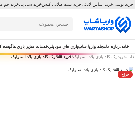
خرید یوسی
خرید الماس لایکی
خرید بلیت طلایی کلش
خرید سی پی
خرید جم فر
Skip
Skip
to
to
navigation
main
content
خانه
درباره ما
مجله واریا شاپ
بازی های موبایلی
خدمات سایر بازی ها
گیفت ک
خانه
/
خرید پک گلد بازی بلاد استرایک
/
خرید 540 پک گلد بازی بلاد استرایک
حراج