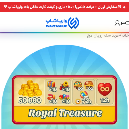
Skip
Skip
🎁 سفارش ارزان + درآمد دائمی! +۲۵۰ بازی و گیفت کارت داخل بات واریا شاپ 💙
to
to
navigation
main
منو
content
خانه
/
خرید سکه رویال مچ