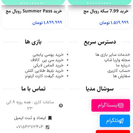
خرید 7.99 سکه رویال مچ
خرید Summer Pass رویال مچ
1.519.999
تومان
1.899.999
تومان
دسترس سریع
بازی ها
خدمات سایر بازی ها
خرید یوسی پابجی
مجله واریا شاپ
خرید سی پی
کالاف
درباره ما
خرید الماس لایکی
حساب کاربری
خرید ب
لیط طلایی کلش
سفارش ها
خرید گیفت کارت آیتونز
سوشال مدیا
تماس با ما
ساعات کاری : همه روزه 8 الی
اینستاگرام
23
اینماد و ثبت ایمیل
تلگرام
07154373404