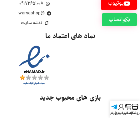
یوتیوب
09172651008
@waryashop
واتساپ
نقشه سایت
نماد های اعتماد ما
بازی های محبوب جدید
روشگاه
سبد خرید
تلگرام
حساب کاربری من