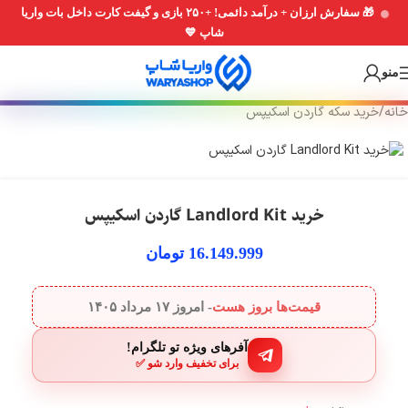
🎁 سفارش ارزان + درآمد دائمی! +۲۵۰ بازی و گیفت کارت داخل بات واریا
Skip
Skip
شاپ 💙
to
to
navigation
main
منو
content
خانه
/
خرید سکه گاردن اسکیپس
خرید Landlord Kit گاردن اسکیپس
16.149.999
تومان
قیمت‌ها بروز هست
- امروز
۱۷ مرداد ۱۴۰۵
آفرهای ویژه تو تلگرام!
برای تخفیف وارد شو ✅