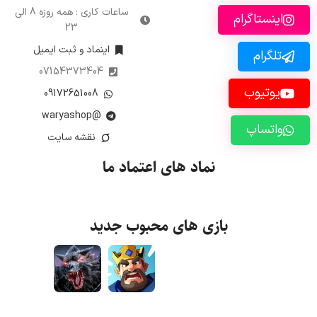
ساعات کاری : همه روزه 8 الی
اینستاگرام
23
اینماد و ثبت ایمیل
تلگرام
07154373404
یوتیوب
09172651008
@waryashop
واتساپ
نقشه سایت
نماد های اعتماد ما
بازی های محبوب جدید