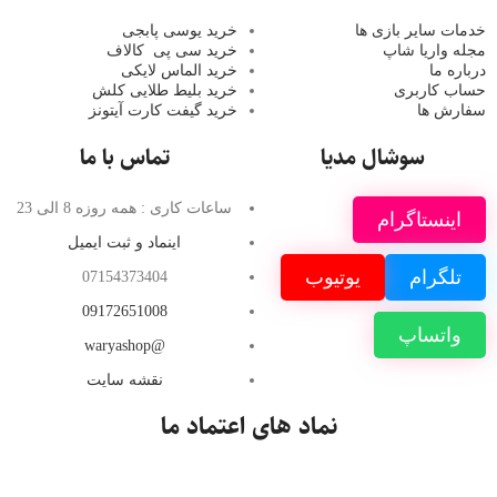
خدمات سایر بازی ها
خرید یوسی پابجی
مجله واریا شاپ
خرید سی پی
کالاف
درباره ما
خرید الماس لایکی
حساب کاربری
خرید ب
لیط طلایی کلش
سفارش ها
خرید گیفت کارت آیتونز
سوشال مدیا
تماس با ما
ساعات کاری : همه روزه 8 الی 23
اینستاگرام
اینماد و ثبت ایمیل
تلگرام
یوتیوب
07154373404
09172651008
واتساپ
@waryashop
نقشه سایت
نماد های اعتماد ما