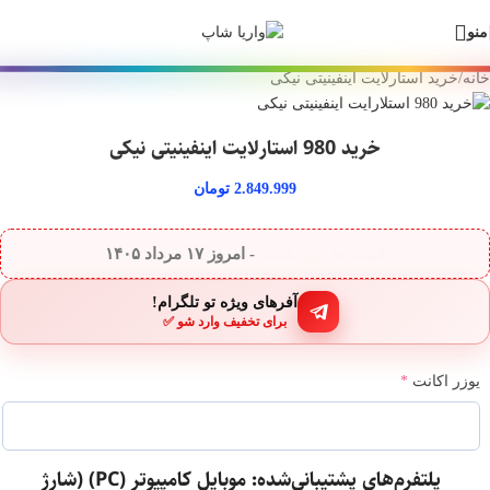
🎁 سفارش ارزان + درآمد دائمی! +۲۵۰ بازی و گیفت کارت داخل بات واریا
Skip
Skip
منو
شاپ 💙
to
to
navigation
main
خانه
/
خرید استارلایت اینفینیتی نیکی
content
خرید 980 استارلایت اینفینیتی نیکی
2.849.999
تومان
قیمت‌ها بروز هست
- امروز
۱۷ مرداد ۱۴۰۵
آفرهای ویژه تو تلگرام!
برای تخفیف وارد شو ✅
یوزر اکانت
*
پلتفرم‌های پشتیبانی‌شده: موبایل کامپیوتر (PC) (شارژ