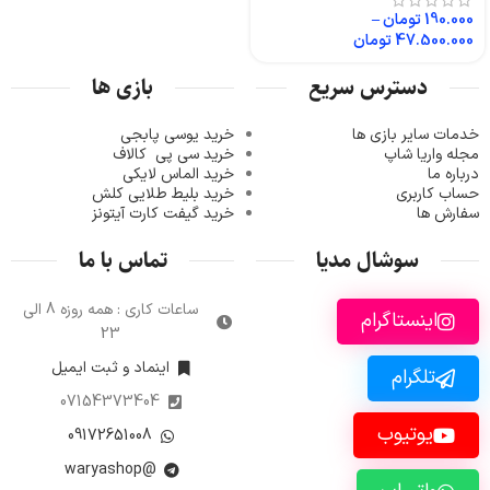
190.000
تومان
–
47.500.000
تومان
دسترس سریع
بازی ها
خدمات سایر بازی ها
خرید یوسی پابجی
مجله واریا شاپ
خرید سی پی
کالاف
درباره ما
خرید الماس لایکی
حساب کاربری
خرید ب
لیط طلایی کلش
سفارش ها
خرید گیفت کارت آیتونز
سوشال مدیا
تماس با ما
ساعات کاری : همه روزه 8 الی
اینستاگرام
23
اینماد و ثبت ایمیل
تلگرام
07154373404
یوتیوب
09172651008
@waryashop