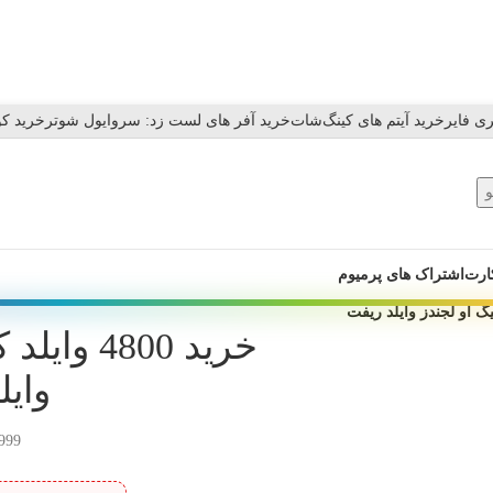
ی فایر
خرید آیتم های کینگ‌شات
خرید آفر های لست زد: سروایول شوتر
خرید کو
ارت
اشتراک های پرمیوم
خرید 4800
وایل
.999