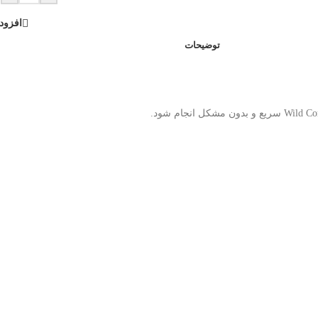
افزود
توضیحات