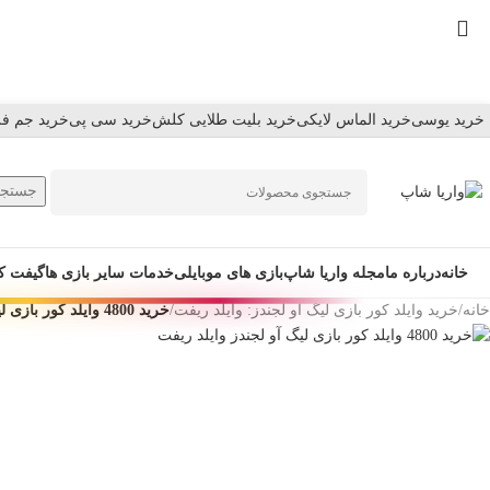
Skip
to
navigation
Skip
to
خرید یوسی
خرید الماس لایکی
خرید بلیت طلایی کلش
خرید سی پی
خرید جم فر
main
content
جستجو
خانه
درباره ما
مجله واریا شاپ
بازی های موبایلی
خدمات سایر بازی ها
گیفت ک
خانه
/
خرید وایلد کور بازی لیگ آو لجندز: وایلد ریفت
/
خرید 4800 وایلد کور بازی لیگ آو لجندز وایلد ریفت