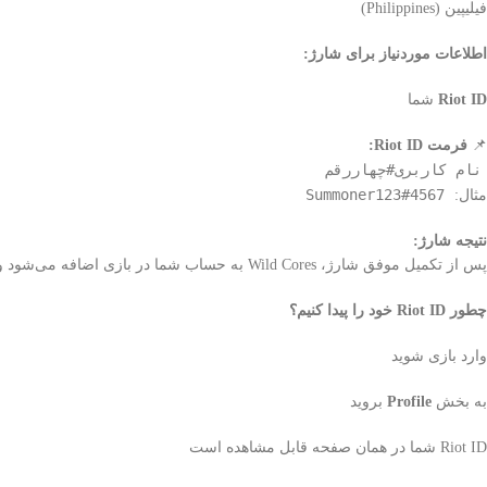
فیلیپین (Philippines)
اطلاعات موردنیاز برای شارژ:
Riot ID
شما
📌
فرمت Riot ID:
نام کاربری#چهاررقم
Summoner123#4567
مثال:
نتیجه شارژ:
پس از تکمیل موفق شارژ، Wild Cores به حساب شما در بازی اضافه می‌شود و می‌توانید آن را از داخل بازی بررسی کنید.
چطور Riot ID خود را پیدا کنیم؟
وارد بازی شوید
به بخش
Profile
بروید
Riot ID شما در همان صفحه قابل مشاهده است