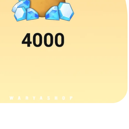
پابجی موبایل
کالاف دیو
کینگ‌شات
وایت‌اوت 
موبایل لجندز
وانس هی
لایکی
چمت