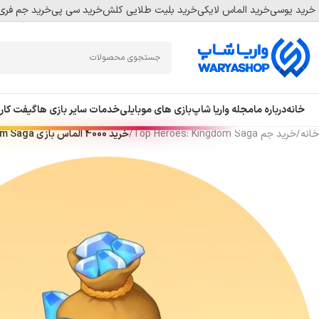
خرید یوسی
خرید الماس لایکی
خرید بلیت طلایی کلش
خرید سی پی
خرید جم فری 
Skip
Skip
to
to
navigation
main
content
خانه
درباره ما
مجله واریا شاپ
بازی های موبایلی
خدمات سایر بازی ها
گیفت کار
خانه
/
خرید جم Top Heroes: Kingdom Saga
/
خرید 4000 الماس بازی Top Heroes Kingdom Saga