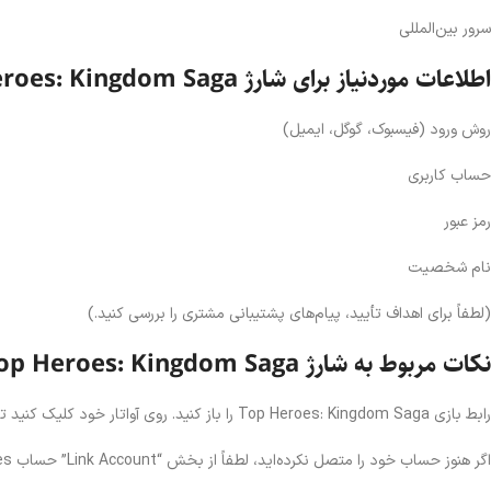
سرور بین‌المللی
اطلاعات موردنیاز برای شارژ Top Heroes: Kingdom Saga
روش ورود (فیسبوک، گوگل، ایمیل)
حساب کاربری
رمز عبور
نام شخصیت
(لطفاً برای اهداف تأیید، پیام‌های پشتیبانی مشتری را بررسی کنید.)
نکات مربوط به شارژ Top Heroes: Kingdom Saga
رابط بازی Top Heroes: Kingdom Saga را باز کنید. روی آواتار خود کلیک کنید تا جزئیات بیشتر حساب را مشاهده کنید. نام شخصیت خود را نیز می‌توانید در همین بخش پیدا کنید. سپس روی دکمه “other” کلیک کنید.
اگر هنوز حساب خود را متصل نکرده‌اید، لطفاً از بخش “Link Account” حساب Top Heroes خود را پیوند دهید. ورود با فیسبوک / گوگل / ایمیل به‌شدت توصیه می‌شود.