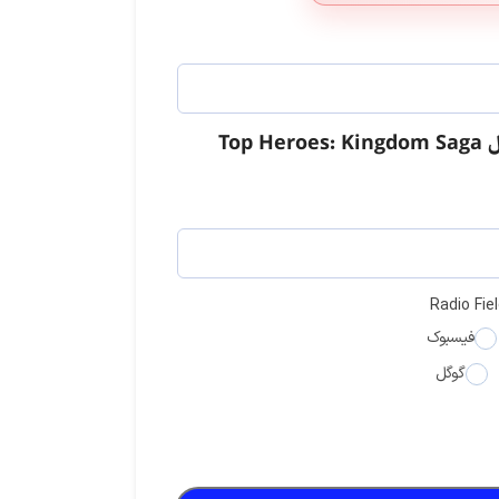
Top
لست زد: سوروایول شوتر
دلتا فورس
استارمیکر
Radio Fie
فیسبوک
گوگل