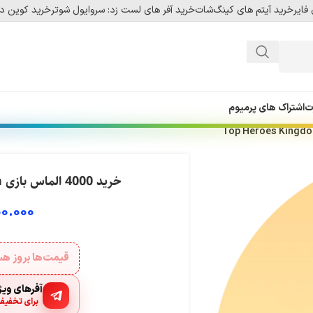
فایر
خرید آیتم های کینگ‌شات
خرید آفر های لست زد: سروایول شوتر
خرید کوین دل
ت
اشتراک های پرمیوم
خرید 4000 الماس بازی Top Heroes Kingdom Saga
00.000
قیمت‌ها بروز 
آفرهای ویژه
برای تخفیف