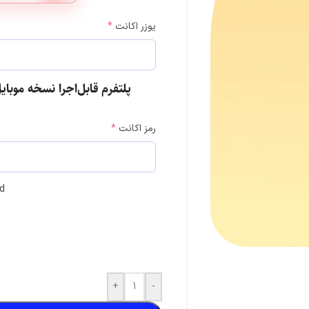
یوزر اکانت
*
پلتفرم قابل‌اجرا نسخه موبایل  Heroes: Kingdom Saga
تی موبایل
کلش آف کلنز
کلش رویال
رمز اکانت
*
سوروایول
فری فایر
گنشین ایمپکت
ومن
واچر آو ریلمز
مارول رایولز
ld
بیگو لایو
+
-