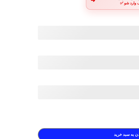
➜
 وارد شو ✅
ن به سبد خرید