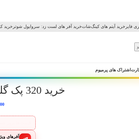
ی فایر
خرید آیتم های کینگ‌شات
خرید آفر های لست زد: سروایول شوتر
خرید کو
ارت
اشتراک های پرمیوم
خرید 320 پک گلد بازی بلاد استرایک
000
قیمت‌ها بروز ه
آفرهای ویژه