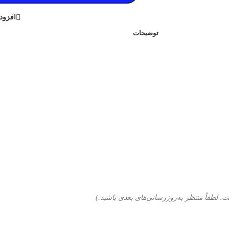
افزود
توضیحات