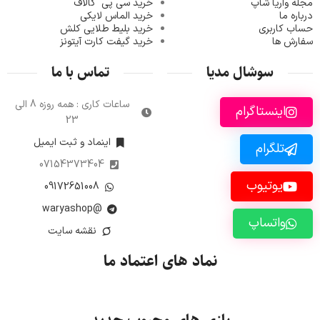
مجله واریا شاپ
خرید سی پی
کالاف
درباره ما
خرید الماس لایکی
حساب کاربری
خرید ب
لیط طلایی کلش
سفارش ها
خرید گیفت کارت آیتونز
سوشال مدیا
تماس با ما
ساعات کاری : همه روزه 8 الی
اینستاگرام
23
اینماد و ثبت ایمیل
تلگرام
07154373404
یوتیوب
09172651008
@waryashop
واتساپ
نقشه سایت
نماد های اعتماد ما