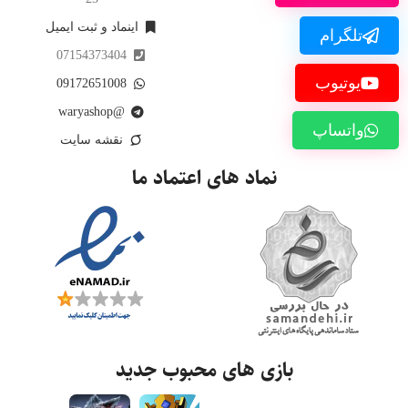
اینماد و ثبت ایمیل
تلگرام
07154373404
یوتیوب
09172651008
@waryashop
واتساپ
نقشه سایت
نماد های اعتماد ما
بازی های محبوب جدید