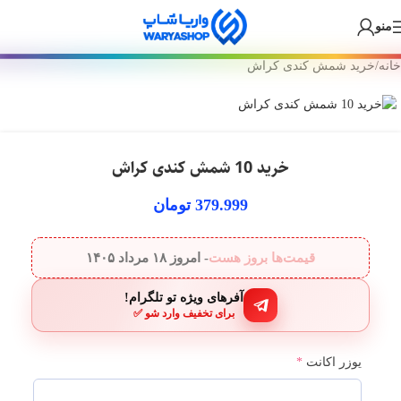
🎁 سفارش ارزان + درآمد دائمی! +۲۵۰ بازی و گیفت کارت داخل بات واریا
Skip
Skip
منو
شاپ 💙
to
to
navigation
main
خانه
/
خرید شمش کندی کراش
content
خرید 10 شمش کندی کراش
379.999
تومان
قیمت‌ها بروز هست
- امروز
۱۸ مرداد ۱۴۰۵
آفرهای ویژه تو تلگرام!
برای تخفیف وارد شو ✅
یوزر اکانت
*