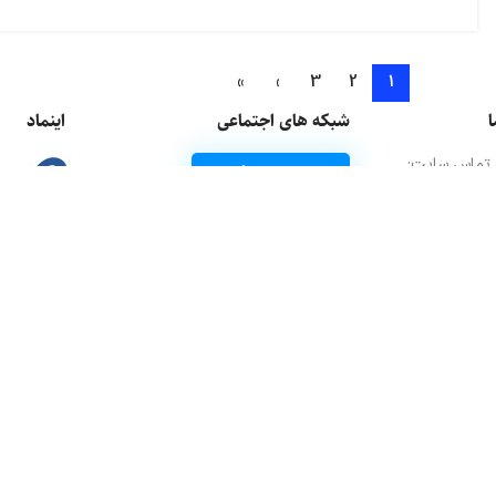
»
›
3
2
1
ا
شبکه های اجتماعی
اینماد
 تماس سایت:
کانال تلگرام
 سنجی اینماد و ثبت
اینستاگرام
کلیک کنید
info@waryasho
071543
یوتیوب
09172
دف داشتیم: بهترین و مطمئن‌ترین مسیر برای خرید گیفت کارت، اشتراک های پرمیوم و آیتم‌های در
ن با افتخار می‌گیم که توی این مدت، بیش از ۷۰ بازی مختلف رو پوشش می‌دیم و تونستیم جای خودمون رو به عنوان یکی 
ی پابجی موبایل گرفته تا سی‌پی کالاف دیوتی موبایل، جم فری فایر، جم موبای
خاص مثل
خرید گلد شمش کندی کراش
، کوین دلتا فورس و لاتیسس مارول رایوالز. 