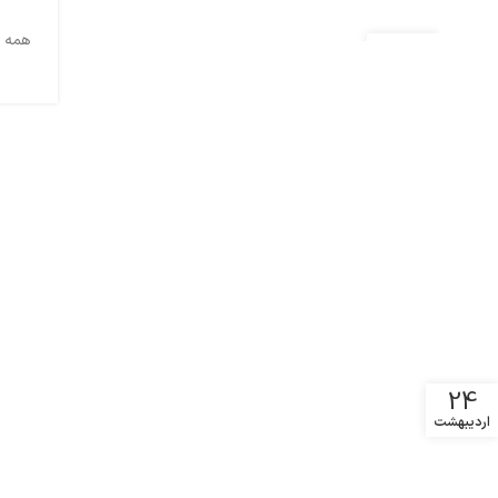
همه بازیکن‌ها توی
25
اردیبهشت
24
اردیبهشت