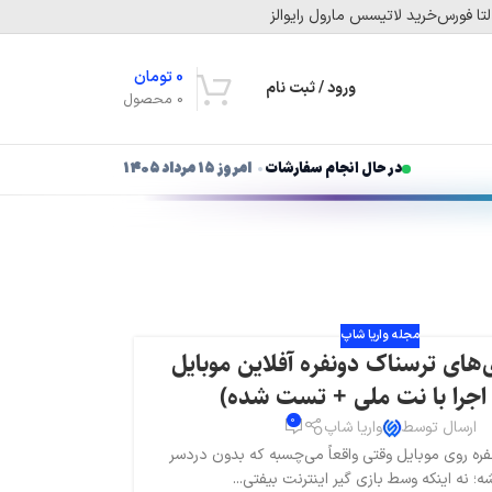
تا فورس
خرید لاتیسس مارول رایوالز
0
تومان
ورود / ثبت نام
0
محصول
در حال انجام سفارشات
امروز ۱۵ مرداد ۱۴۰۵
مجله واریا شاپ
‌های ترسناک دونفره آفلاین موبایل
 اجرا با نت ملی + تست شده)
0
ارسال توسط
واریا شاپ
فره روی موبایل وقتی واقعاً می‌چسبه که بدون دردسر
شه؛ نه اینکه وسط بازی گیر اینترنت بیفتی...