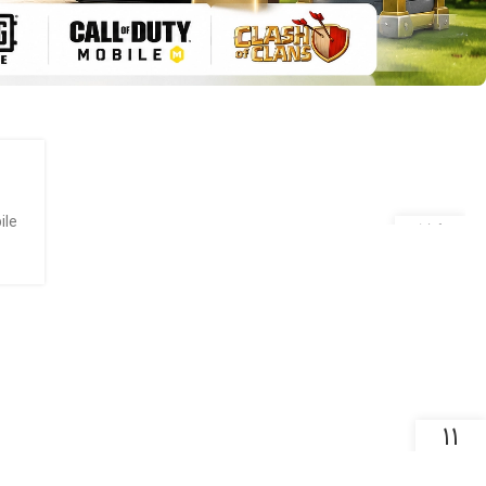
l of Duty Mobile
13
اردیبهشت
11
اردیبهشت