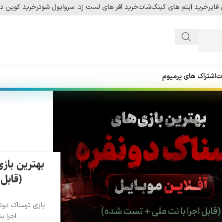
فایر
خرید آیتم های کینگ‌شات
خرید آفر های لست زد: سروایول شوتر
خرید کوین دل
ت
اشتراک های پرمیوم
بهترین بازی
(قابل
بازی ترسناک دون
اجرا ب