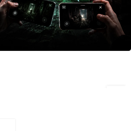
پابجی موبایل
کالاف دیو
کینگ‌شات
وایت‌اوت 
موبایل لجندز
وانس هی
لایکی
چمت
27
اردیبهشت