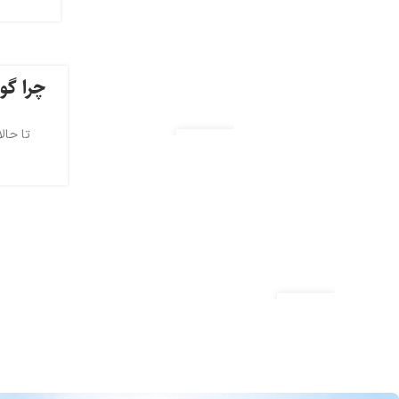
چرا گوشی 
تا حالا ش
22
اردیبهشت
21
اردیبهشت