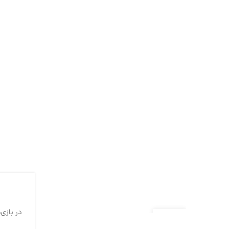
در بازی‌های رقابتی مثل PUBG Mobile و 
23
اردیبهشت