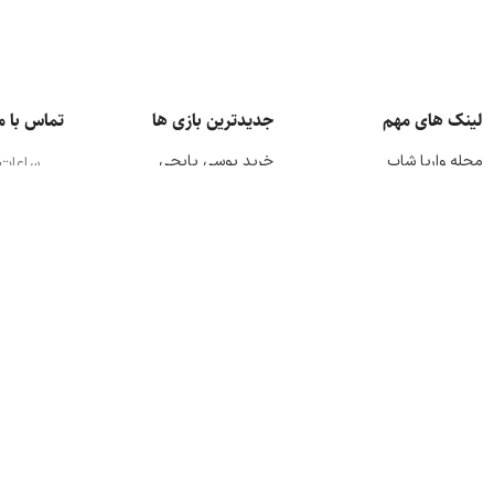
لینک های مهم
جدیدترین بازی ها
تماس با م
مجله واریا شاپ
خرید یوسی پابجی
ساعات
10:30 الی 21:00
درباره ما
خرید سی پی
کالاف
اعتبار
ایمیل 
حساب کاربری
خرید آفر وایت اوت سروایول
p.org
73404
سفارش ها
خرید جم گنشین ایمپکت
651008
نقشه سایت
خرید گیفت کارت آیتونز
@waryashop
ما توی واریا شاپ از سال 1401 تا امروز همیشه یه ه
فراهم کنیم. الا
شاپ هرچی که برای بازی بخوای، فقط چند کلیک باهات فاصله داره؛ از یوس
کلش رویال، جم هی دی، جم بوم بیچ، جم کینگ شات و حتی آیتم‌های 