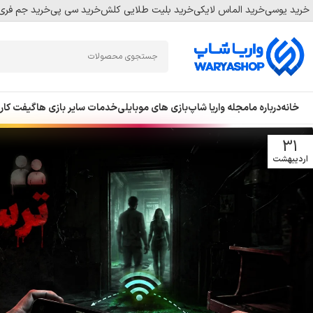
خرید یوسی
خرید الماس لایکی
خرید بلیت طلایی کلش
خرید سی پی
خرید جم فری 
Skip
Skip
to
to
navigation
main
content
خانه
درباره ما
مجله واریا شاپ
بازی های موبایلی
خدمات سایر بازی ها
گیفت کار
31
اردیبهشت