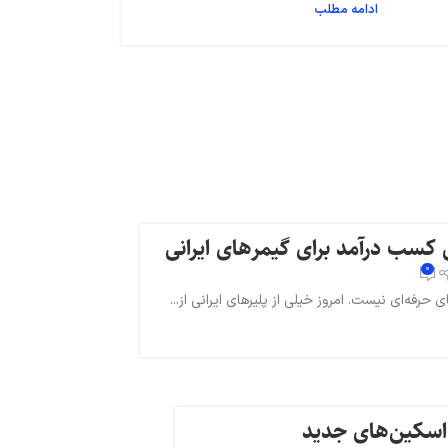
ادامه مطلب
لست زد: سوروایول شوتر
دلتا فورس
 کسب درآمد برای گیمرهای ایرانی
استارمیکر
0
فه‌ای نیست. امروز خیلی از پلیرهای ایرانی از...