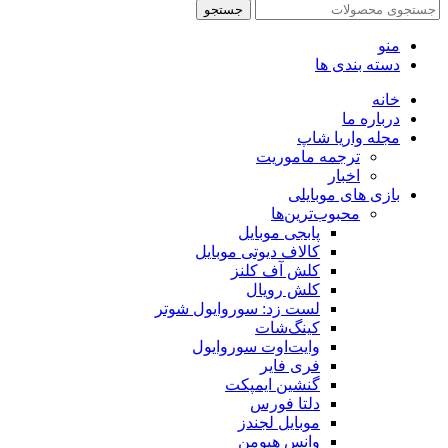
جستجو
منو
دسته بندی ها
خانه
درباره ما
مجله واریا شاپ
ترجمه ماموریت
اخبار
بازی های موبایلی
محبوب‌ترین‌ها
پابجی موبایل
کالاف دیوتی موبایل
کلش آف کلنز
کلش رویال
لست زد: سوروایول شوتر
کینگ‌شات
وایت‌اوت سوروایول
فری فایر
گنشین ایمپکت
دلتا فورس
موبایل لجندز
وانس هیومن