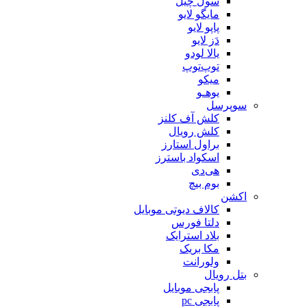
سول چیل
مایگو لایو
پاپو لایو
دَز لایو
یالا لودو
توپ‌توپ
میکو
یوهـو
سوپرسل
کلش آف کلنز
کلش رویال
براول استارز
اسکواد باسترز
هی‌دی
بوم بیچ
اکشن
کالاف دیوتی موبایل
دلتا فورس
بلاد استرایک
مکا بریک
ولورانت
بتل رویال
پابجی موبایل
پابجی pc