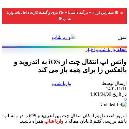
Skip
to
🎁 سفارش ارزان + درآمد دائمی! +۲۵۰ بازی و گیفت کارت داخل بات واریا
navigation
شاپ 💙
Skip
to
main
content
منو
مجله واریا شاپ
,
اخبار
واتس اپ انتقال چت از iOS به اندروید و
بالعکس را برای همه باز می کند
ارسال توسط
واریا شاپ
1401/11/11
در تاریخ 1401/04/30
0
امروز قصد داریم امکان انتقال چت بین
اندروید و iOS
را در واتساپ
با هم بررسی کنیم تا پایان مقاله با
واریا شاپ
همراه باشید.