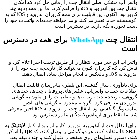
واتس اپ مشکل اصلی انتقال چت را زمانی حل کرد که امکان
انتقال چت بین اندروید و iOS را فراهم کرد. اما این محدود به چند
کاربر بود. اکنون، این قابلیت برای همه کاربران اندروید و iOS که به
اکوسیستم جدید تغییر می‌کنند و می‌خواهند چت‌های واتساپ خود را
دست نخورده نگه دارند، در دسترس است.
انتقال چت
WhatsApp
برای همه در دسترس
است
واتس‌اپ این خبر مورد انتظار را از طریق توییت اخیر اعلام کرد و
فاش کرد که کاربران اکنون می‌توانند کل تاریخچه چت خود را از
اندروید به iOS و بالعکس با انجام مراحل ساده انتقال دهند.
برای یادآوری، سال گذشته، این پلتفرم پیام‌رسان قابلیت انتقال
اطلاعات حساب واتس‌اپ، عکس‌های پروفایل، چت‌ها، چت‌های
گروهی، تاریخچه چت، رسانه‌ها و تنظیمات را از آیفون به گوشی
اندرویدی معرفی کرد. اگرچه، محدود به گوشی های تاشو
سامسونگ گلکسی بود. انتقال چت از اندروید به iOS اخیراً معرفی
شد اما فقط برای آزمایش‌کنندگان بتا در دسترس بود.
برای انتقال چت از آیفون به اندروید، کاربران باید از کابل
لایتنینگ به
USB-C
استفاده کنند، هر دو گوشی را وصل کنند، کد
QR
را اسکن
کنند، دستورالعمل‌های روی صفحه را دنبال کنند و چند دقیقه بعد،