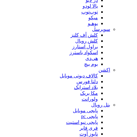
دَز لایو
یالا لودو
توپ‌توپ
میکو
یوهـو
سوپرسل
کلش آف کلنز
کلش رویال
براول استارز
اسکواد باسترز
هی‌دی
بوم بیچ
اکشن
کالاف دیوتی موبایل
دلتا فورس
بلاد استرایک
مکا بریک
ولورانت
بتل رویال
پابجی موبایل
پابجی pc
پابجی نیو استیت
فری فایر
نایوز آوت