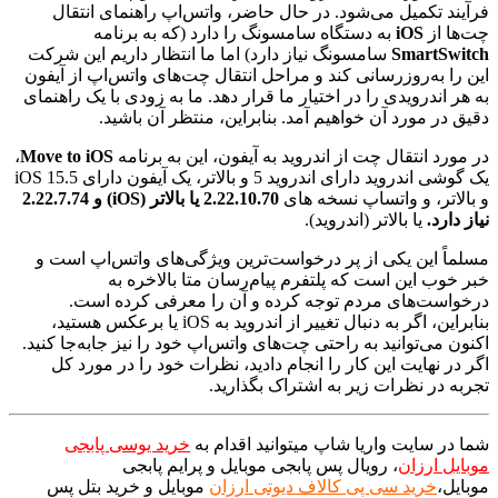
فرآیند تکمیل می‌شود. در حال حاضر، واتس‌اپ راهنمای انتقال
چت‌ها از
iOS
به دستگاه سامسونگ را دارد (که به برنامه
SmartSwitch
سامسونگ نیاز دارد) اما ما انتظار داریم این شرکت
این را به‌روزرسانی کند و مراحل انتقال چت‌های واتس‌اپ از آیفون
به هر اندرویدی را در اختیار ما قرار دهد. ما به زودی با یک راهنمای
دقیق در مورد آن خواهیم آمد. بنابراین، منتظر آن باشید.
در مورد انتقال چت از اندروید به آیفون، این به برنامه
Move to iOS
،
یک گوشی اندروید دارای اندروید 5 و بالاتر، یک آیفون دارای iOS 15.5
و بالاتر، و واتساپ نسخه های
2.22.10.70 یا بالاتر (iOS) و 2.22.7.74
نیاز دارد.
یا بالاتر (اندروید).
مسلماً این یکی از پر درخواست‌ترین ویژگی‌های واتس‌اپ است و
خبر خوب این است که پلتفرم پیام‌رسان متا بالاخره به
درخواست‌های مردم توجه کرده و آن را معرفی کرده است.
بنابراین، اگر به دنبال تغییر از اندروید به iOS یا برعکس هستید،
اکنون می‌توانید به راحتی چت‌های واتس‌اپ خود را نیز جابه‌جا کنید.
اگر در نهایت این کار را انجام دادید، نظرات خود را در مورد کل
تجربه در نظرات زیر به اشتراک بگذارید.
شما در سایت واریا شاپ میتوانید اقدام به
خرید یوسی پابجی
موبایل ارزان
، رویال پس پابجی موبایل و پرایم پابجی
موبایل،
خرید سی پی کالاف دیوتی ارزان
موبایل و خرید بتل پس