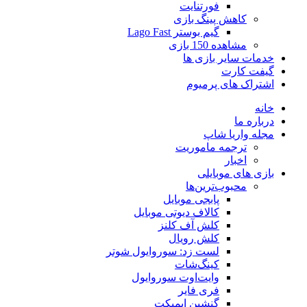
فورتنایت
کاهش پینگ بازی
گیم بوستر Lago Fast
مشاهده 150 بازی
خدمات سایر بازی ها
گیفت کارت
اشتراک های پرمیوم
خانه
درباره ما
مجله واریا شاپ
ترجمه ماموریت
اخبار
بازی های موبایلی
محبوب‌ترین‌ها
پابجی موبایل
کالاف دیوتی موبایل
کلش آف کلنز
کلش رویال
لست زد: سوروایول شوتر
کینگ‌شات
وایت‌اوت سوروایول
فری فایر
گنشین ایمپکت