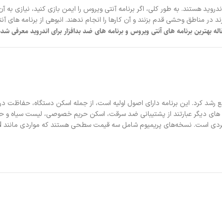
وید هستند. به طور کلی، اگر برنامه آنتی ویروس را ایمن بازی کنید، نیازی به آن ن
در مناطق وحشی قدم بزنند و آن کارها را انجام ندهند. انبوهی از برنامه های آنتی
اله بهترین برنامه های آنتی ویروس و برنامه های ضد بدافزار برای اندروید معرفی شد
وتی موبایل
کلش آف کلنز
کلش رویال
ت سوروایول
فری فایر
گنشین ایمپکت
ت. برخی از ویژگی های دیگر عبارتند از پشتیبانی ضد سرقت، اسکن حریم خصوصی، لیست سیا
ومن
واچر آو ریلمز
مارول رایولز
بیگو لایو