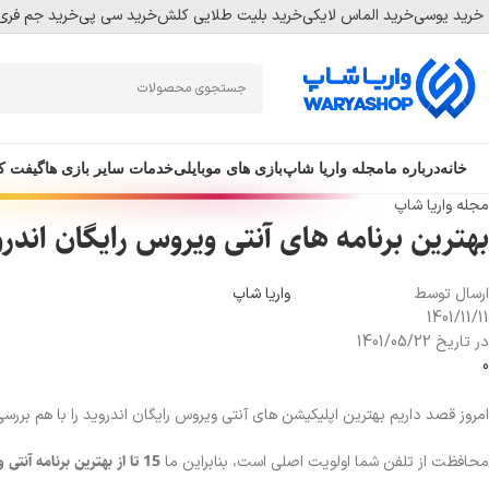
خرید یوسی
خرید الماس لایکی
خرید بلیت طلایی کلش
خرید سی پی
خرید جم فری 
Skip
Skip
to
to
navigation
main
content
خانه
درباره ما
مجله واریا شاپ
بازی های موبایلی
خدمات سایر بازی ها
گیفت ک
مجله واریا شاپ
بهترین برنامه های آنتی ویروس رایگان اندروید برای 
ارسال توسط
واریا شاپ
1401/11/11
در تاریخ 1401/05/22
0
امروز قصد داریم بهترین اپلیکیشن های آنتی ویروس رایگان اندروید را با هم بررسی 
15 تا از بهترین برنامه آنتی ویروس برای اندروید
محافظت از تلفن شما اولویت اصلی است، بنابراین ما