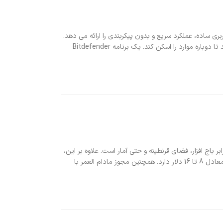
ط کاربری ساده، عملکرد سریع و بدون پیکربندی را ارائه می دهد.
این یکی عالی برای نیازهای فوق العاده اولیه است. تمام کاری که واقعاً انجام می دهد این است که چیزها را اسکن می کند و سپس آنجا می نشیند و منتظر می ماند تا دوباره موارد را اسکن کند. یک برنامه Bitdefender
باج افزار، فضای قرنطینه و حتی آمار است. علاوه بر این،
دارای ویژگی‌های ضد سرقت خوب، فیلتر تماس و پیامک، فیلتر URL، کنترل‌های والدین، فایروال و غیره است. همچنین نسبتاً ارزان است. برای یک تا دو سال قیمتی معادل 8 تا 16 دلار دارد. همچنین مجوز مادام العمر با