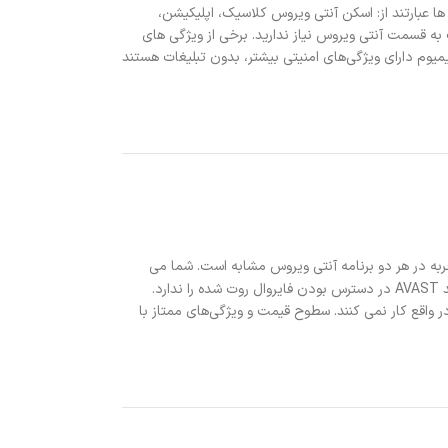
میلیون بارگیری و هزاران ویژگی است. برخی از ویژگی ها عبارتند از: اسکن آنتی ویروس کلاسیک، اپلیکیشن،
به قسمت آنتی ویروس نیاز ندارید. برخی از ویژگی های
یمیوم دارای ویژگی‌های امنیتی بیشتر، بدون تبلیغات هستند
اساساً همان AVAST است. AVAST در واقع AVG را در سال 2016 خریداری کرد. بنابراین، تجربه در هر دو برنامه آنتی ویروس مشابه است. شما می
است، اما مانند AVAST در دسترس بودن فایروال روت شده را ندارد.
ر واقع کار نمی کنند. سطوح قیمت و ویژگی‌های ممتاز با