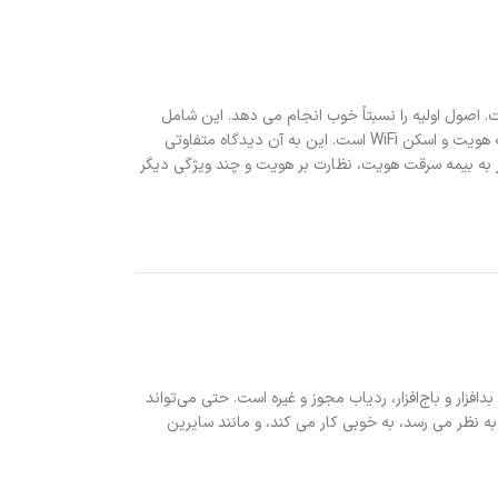
است. روی بسیاری از دستگاه‌ها، به‌ویژه در اپراتورهایی مانند T-Mobile، از پیش نصب شده است. اصول اولیه را نسبتاً خوب انجام می دهد. این شامل
اسکن، محافظت از فیشینگ، محافظت از بدافزار، ویژگی‌های ضد سرقت و موارد دیگر می‌شود. همچنین دارای موارد منحصر به فردی مانند محافظت از هویت، بیمه هویت و اسکن WiFi است. این به آن دیدگاه متفاوتی
می دهد. دو لایه حفاظتی وجود دارد. اولی چیزهای بسیار استانداردی با 4 دلار در ماه است. رده 10 دلاری بالاتر 1 میلیون دلار به بیمه سرقت هویت، نظارت بر هویت و چند ویژگی دیگر
بدافزار و باج‌افزار، ردیاب مجوز و غیره است. حتی می‌تواند
 به نظر می رسد، به خوبی کار می کند، و مانند سایرین