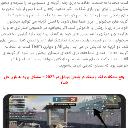
است مجددا به قسمت اطلاعات بازی رفته، گزینه ی دسترسی ها را فشرده و مجوز
میکروفون را برای این بازی شگفت انگیز بدهید. (فعال کنید) پس از وارد شدن به
بازی پابجی موبایل باید یک تیم دو نفره بسازید یا به یک تیم وارد شوید تا
گزینه های میکروفون برای شما فعال شود، با لمس گزینه می توانید میکرفون
خود در بازی را روشن یا خاموش کنید. اگر بخواهید در خصوص استراتژی ها و یا
هرگونه چیز دیگری با هم تیمی های خود به گفتگو بپردازید باید آیکون مخصوص
میکروفون که در قسمت راست صفحه نمایشگر قرار دارد را لمس کنید. سپس برای
شما دو گزینه به نمایش در می آید : یکی All و دیگری Team است .با انتخاب
گزینه Team صدای شما فقط برای اعضای تیمتان پخش می شود.اگر گزینه ی
All را انتخاب کنید صدای شما به تمام بازیکنان خواهد رسید ، شما نیز قادر
خواهید بود که صدای تمامی آن ها بشنوید.
رفع مشکلات لگ و پینگ در پابجی موبایل در 2023 + مشکل ورود به بازی حل
شد?