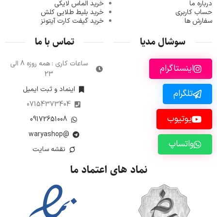
درباره ما
خرید الماس لایکی
حساب کاربری
خرید ب
لیط طلایی کلش
سفارش ها
خرید گیفت کارت آیتونز
سوشال مدیا
تماس با ما
ساعات کاری : همه روزه 8 الی
اینستاگرام
23
اینماد و ثبت ایمیل
تلگرام
07154373404
یوتیوب
09172651008
@waryashop
واتساپ
نقشه سایت
نماد های اعتماد ما