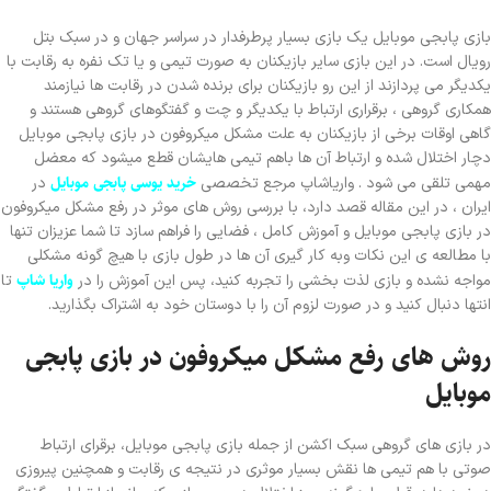
بازی پابجی موبایل یک بازی بسیار پرطرفدار در سراسر جهان و در سبک بتل
رویال است. در این بازی سایر بازیکنان به صورت تیمی و یا تک نفره به رقابت با
یکدیگر می پردازند از این رو بازیکنان برای برنده شدن در رقابت ها نیازمند
همکاری گروهی ، برقراری ارتباط با یکدیگر و چت و گفتگوهای گروهی هستند و
گاهی اوقات برخی از بازیکنان به علت مشکل میکروفون در بازی پابجی موبایل
دچار اختلال شده و ارتباط آن ها باهم تیمی هایشان قطع میشود که معضل
خرید یوسی پابجی موبایل
مهمی تلقی می شود . واریاشاپ مرجع تخصصی
در
ایران ، در این مقاله قصد دارد، با بررسی روش های موثر در رفع مشکل میکروفون
در بازی پابجی موبایل و آموزش کامل ، فضایی را فراهم سازد تا شما عزیزان تنها
با مطالعه ی این نکات وبه کار گیری آن ها در طول بازی با هیچ گونه مشکلی
واریا شاپ
مواجه نشده و بازی لذت بخشی را تجربه کنید، پس این آموزش را در
تا
انتها دنبال کنید و در صورت لزوم آن را با دوستان خود به اشتراک بگذارید.
روش های رفع مشکل میکروفون در بازی پابجی
موبایل
در بازی های گروهی سبک اکشن از جمله بازی پابجی موبایل، برقرای ارتباط
صوتی با هم تیمی ها نقش بسیار موثری در نتیجه ی رقابت و همچنین پیروزی