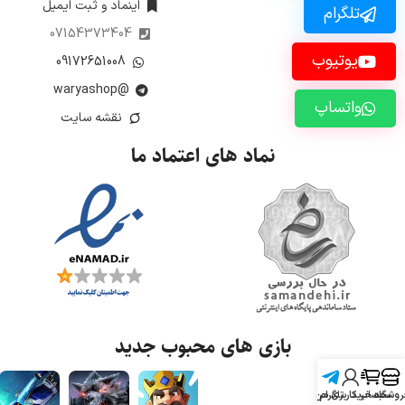
اینماد و ثبت ایمیل
تلگرام
07154373404
یوتیوب
09172651008
@waryashop
واتساپ
نقشه سایت
نماد های اعتماد ما
بازی های محبوب جدید
روشگاه
سبد خرید
تلگرام
حساب کاربری من