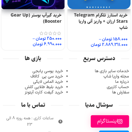
خرید استارز تلگرام Telegram
خرید گیرآپ بوستر (Gear Up
Stars ارزان + واریز آنی واریا
Booster)
شاپ
250.000
تومان
–
158.000
تومان
–
6.990.000
تومان
2.889.311.000
تومان
دسترس سریع
بازی ها
خدمات سایر بازی ها
خرید یوسی پابجی
مجله واریا شاپ
خرید سی پی
کالاف
درباره ما
خرید الماس لایکی
حساب کاربری
خرید ب
لیط طلایی کلش
سفارش ها
خرید گیفت کارت آیتونز
سوشال مدیا
تماس با ما
ساعات کاری : همه روزه 8 الی
اینستاگرام
23