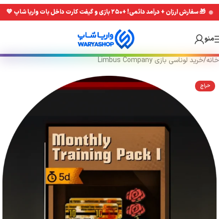
Skip
Skip
🎁 سفارش ارزان + درآمد دائمی! +۲۵۰ بازی و گیفت کارت داخل بات واریا شاپ 💙
to
to
navigation
main
منو
content
خانه
/
خرید لونا‌سی بازی Limbus Company
حراج