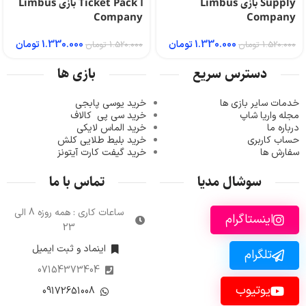
Supply بازی Limbus
Ticket Pack Ⅰ بازی Limbus
Company
Company
1.330.000
تومان
1.330.000
تومان
1.520.000
تومان
1.520.000
تومان
دسترس سریع
بازی ها
خدمات سایر بازی ها
خرید یوسی پابجی
مجله واریا شاپ
خرید سی پی
کالاف
درباره ما
خرید الماس لایکی
حساب کاربری
خرید ب
لیط طلایی کلش
سفارش ها
خرید گیفت کارت آیتونز
سوشال مدیا
تماس با ما
ساعات کاری : همه روزه 8 الی
اینستاگرام
23
اینماد و ثبت ایمیل
تلگرام
07154373404
یوتیوب
09172651008