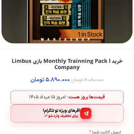
خرید Monthly Trainning Pack Ⅰ بازی Limbus
Company
5.890.000
تومان
6.080.000
تومان
قیمت‌ها بروز هست
- امروز
۱۵ مرداد ۱۴۰۵
آفرهای ویژه تو تلگرام!
برای تخفیف وارد شو ✅
ایمیل اکانت شما
*