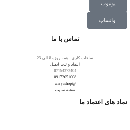
یوتیوب
واتساپ
تماس با ما
ساعات کاری : همه روزه 8 الی 23
اینماد و ثبت ایمیل
07154373404
09172651008
@waryashop
نقشه سایت
نماد های اعتماد ما