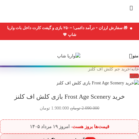
Skip
to
navigation
Skip
🎁 سفارش ارزان + درآمد دائمی! +۲۵۰ بازی و گیفت کارت داخل بات واریا
to
شاپ 💙
main
content
منو
خانه
/
خرید جم کلش اف کلنز
حراج
خرید Frost Age Scenery بازی کلش اف کلنز
2.090.000
تومان
1.900.000
تومان
قیمت‌ها بروز هست
- امروز
۱۹ مرداد ۱۴۰۵