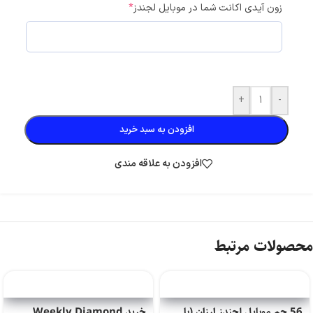
زون آیدی اکانت شما در موبایل لجندز
*
+
-
افزودن به سبد خرید
افزودن به علاقه مندی
محصولات مرتبط
56 جم موبایل لجندز ارزان (با
خرید Weekly Diamond