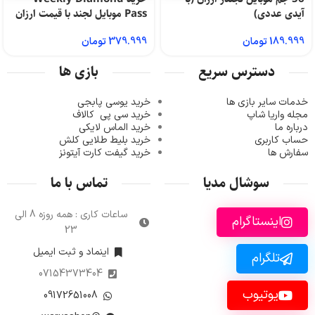
آیدی عددی)
Pass موبایل لجند با قیمت ارزان
189.999
تومان
379.999
تومان
دسترس سریع
بازی ها
خدمات سایر بازی ها
خرید یوسی پابجی
مجله واریا شاپ
خرید سی پی
کالاف
درباره ما
خرید الماس لایکی
حساب کاربری
خرید ب
لیط طلایی کلش
سفارش ها
خرید گیفت کارت آیتونز
سوشال مدیا
تماس با ما
ساعات کاری : همه روزه 8 الی
اینستاگرام
23
اینماد و ثبت ایمیل
تلگرام
07154373404
یوتیوب
09172651008