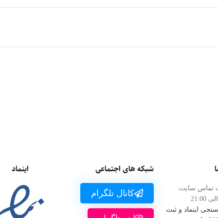
وتی موبایل
کلش آف کلنز
کلش رویال
ت سوروایول
فری فایر
گنشین ایمپکت
ومن
واچر آو ریلمز
مارول رایولز
بیگو لایو
ا
شبکه های اجتماعی
اینماد
 تماس سایت:
کانال تلگرام
 سنجی اینماد و ثبت