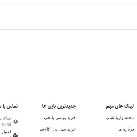
پابجی موبایل
کالاف دی
کینگ‌شات
وایت‌او
موبایل لجندز
وانس هی
لایکی
چمت
لینک های مهم
جدیدترین بازی ها
تماس با م
مجله واریا شاپ
خرید یوسی پابجی
ساعات
10:30 الی 21:00
درباره ما
خرید سی پی
کالاف
اعتبار