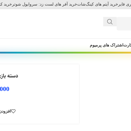
ی فایر
خرید آیتم های کینگ‌شات
خرید آفر های لست زد: سروایول شوتر
خرید کو
ارت
اشتراک های پرمیوم
دسته بازی  AK-16
.000
افزودن