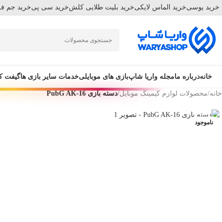
خرید یوسی
خرید الماس لایکی
خرید بلیت طلایی کلش
خرید سی پی
خرید جم فر
Skip
Skip
to
to
navigation
main
content
خانه
درباره ما
مجله واریا شاپ
بازی های موبایلی
خدمات سایر بازی ها
گیفت ک
خانه
/
محصولات لوازم گیمینگ موبایل
/
دسته بازی PubG AK-16
ناموجود