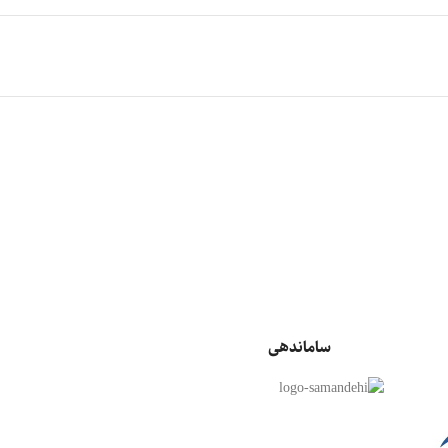
لست زد: سوروایول شوتر
دلتا فورس
استارمیکر
ساماندهی