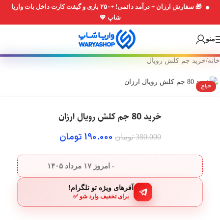
🎁 سفارش ارزان + درآمد دائمی! +۲۵۰ بازی و گیفت کارت داخل بات واریا
Skip
Skip
شاپ 💙
to
to
navigation
main
منو
content
خانه
/
خرید جم کلش رویال
حراج
خرید 80 جم کلش رویال ارزان
190.000
تومان
380.000
تومان
قیمت‌ها بروز هست
- امروز
۱۷ مرداد ۱۴۰۵
آفرهای ویژه تو تلگرام!
برای تخفیف وارد شو ✅