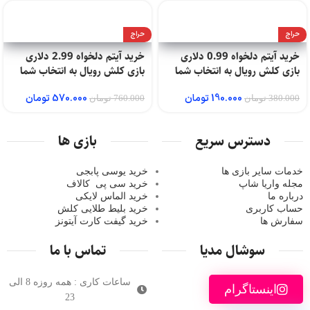
حراج
حراج
خرید آیتم دلخواه 0.99 دلاری
خرید آیتم دلخواه 2.99 دلاری
بازی کلش رویال به انتخاب شما
بازی کلش رویال به انتخاب شما
190.000
تومان
570.000
تومان
380.000
تومان
760.000
تومان
دسترس سریع
بازی ها
خدمات سایر بازی ها
خرید یوسی پابجی
مجله واریا شاپ
خرید سی پی
کالاف
درباره ما
خرید الماس لایکی
حساب کاربری
خرید ب
لیط طلایی کلش
سفارش ها
خرید گیفت کارت آیتونز
سوشال مدیا
تماس با ما
ساعات کاری : همه روزه 8 الی
اینستاگرام
23