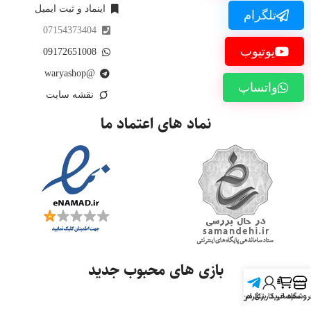
اینماد و ثبت ایمیل
تلگرام
07154373404
یوتیوب
09172651008
@waryashop
واتساپ
نقشه سایت
نماد های اعتماد ما
بازی های محبوب جدید
روشگاه
سبد خرید
تلگرام
حساب کاربری من