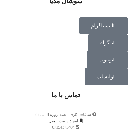
سوشال مدیا
اینستاگرام
تلگرام
یوتیوب
واتساپ
تماس با ما
ساعات کاری : همه روزه 8 الی 23
اینماد و ثبت ایمیل
07154373404