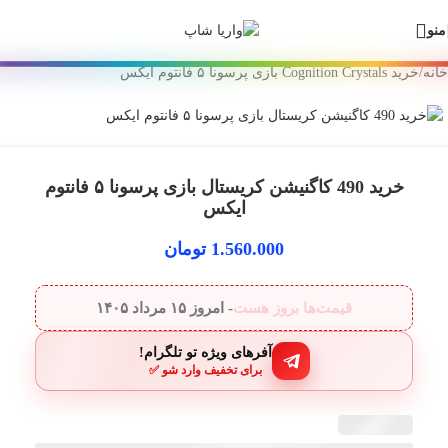
Skip
🎁 سفارش ارزان + درآمد دائمی! +۲۵۰ بازی و گیفت کارت داخل بات واریا
منو
to
شاپ 💙
navigation
خانه
/
خرید Cognition Crystals بازی پرسونا ۵ فانتوم ایکس
Skip
to
main
content
خرید 490 کاگنیشن کریستال بازی پرسونا ۵ فانتوم
ایکس
1.560.000
تومان
قیمت‌ها بروز هست
- امروز
۱۵ مرداد ۱۴۰۵
آفرهای ویژه تو تلگرام!
برای تخفیف وارد شو ✅