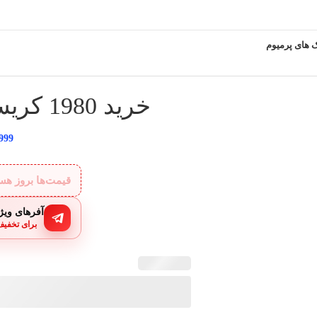
 های پرمیوم
خرید 1980 کریستال Etheria Restart
.999
قیمت‌ها بروز ه
آفرهای ویژه
برای تخفیف