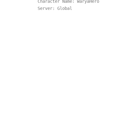
Character
Name
: WaryaHero
Server
:
Global