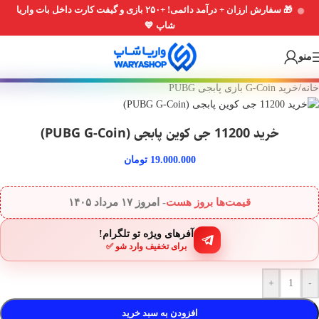
🎁 سفارش ارزان + درآمد دائمی! +۲۵۰ بازی و گیفت کارت داخل بات واریا
Skip
Skip
شاپ 💙
to
to
navigation
main
منو
content
خانه
/
خرید G-Coin بازی پابجی PUBG
خرید 11200 جی کوین پابجی (PUBG G-Coin)
19.000.000
تومان
قیمت‌ها بروز هست
- امروز
۱۷ مرداد ۱۴۰۵
آفرهای ویژه تو تلگرام!
برای تخفیف وارد شو ✅
+
-
افزودن به سبد خرید