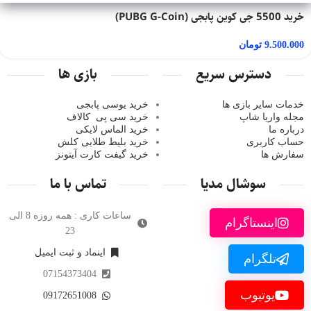
خرید 5500 جی کوین پابجی (PUBG G-Coin)
9.500.000
تومان
دسترس سریع
بازی ها
خدمات سایر بازی ها
خرید یوسی پابجی
مجله واریا شاپ
خرید سی پی
کالاف
درباره ما
خرید الماس لایکی
حساب کاربری
خرید ب
لیط طلایی کلش
سفارش ها
خرید گیفت کارت آیتونز
سوشال مدیا
تماس با ما
ساعات کاری : همه روزه 8 الی
اینستاگرام
23
اینماد و ثبت ایمیل
تلگرام
07154373404
یوتیوب
09172651008