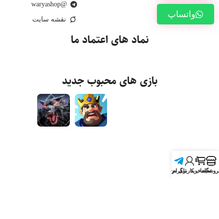
@waryashop
واتساپ
نقشه سایت
نماد های اعتماد ما
بازی های محبوب جدید
روشگاه
سبد خرید
تلگرام
حساب کاربری من
تمامی حقوق برای واریـاشاپ محفوظ است.