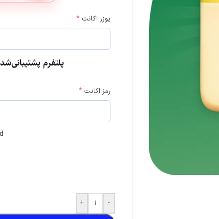
یوزر اکانت
*
پلتفرم پشتیبانی‌شده: با
تی موبایل
کلش آف کلنز
کلش رویال
رمز اکانت
*
سوروایول
فری فایر
گنشین ایمپکت
ومن
واچر آو ریلمز
مارول رایولز
ld
بیگو لایو
+
-