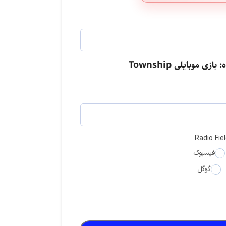
زی موبایلی Township
لست زد: سوروایول شوتر
دلتا فورس
استارمیکر
Radio Fie
فیسبوک
گوگل