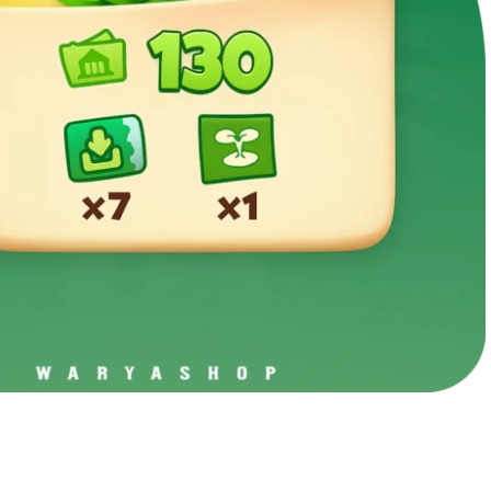
پابجی موبایل
کالاف دیو
کینگ‌شات
وایت‌اوت 
موبایل لجندز
وانس هی
لایکی
چمت