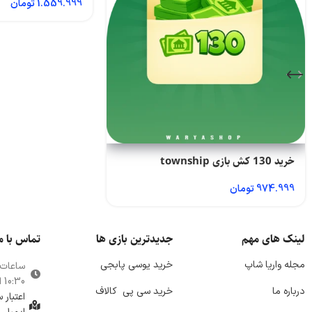
1.559.999
تومان
خرید 130 کش بازی township
974.999
تومان
لینک های مهم
جدیدترین بازی ها
تماس با م
مجله واریا شاپ
خرید یوسی پابجی
ساعات
10:30 الی 21:00
درباره ما
خرید سی پی
کالاف
اعتبار