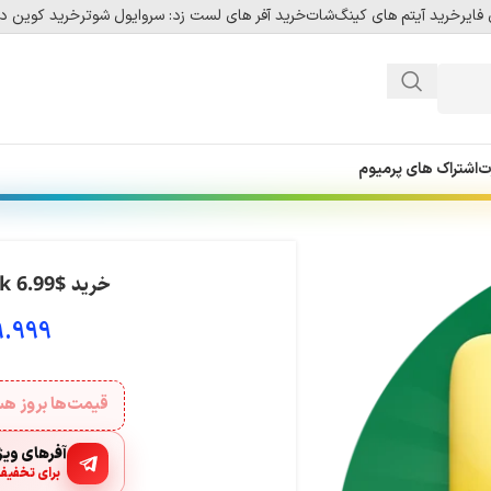
فایر
خرید آیتم های کینگ‌شات
خرید آفر های لست زد: سروایول شوتر
خرید کوین دل
ت
اشتراک های پرمیوم
خرید $6.99 Pack بازی township
9.999
قیمت‌ها بروز 
آفرهای ویژه
برای تخفیف