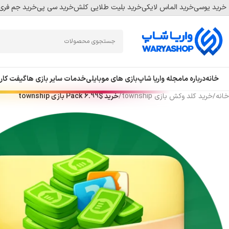
خرید یوسی
خرید الماس لایکی
خرید بلیت طلایی کلش
خرید سی پی
خرید جم فری 
Skip
Skip
to
to
navigation
main
content
خانه
درباره ما
مجله واریا شاپ
بازی های موبایلی
خدمات سایر بازی ها
گیفت کار
خانه
/
خرید گلد وکش بازی township
/
خرید $6.99 Pack بازی township