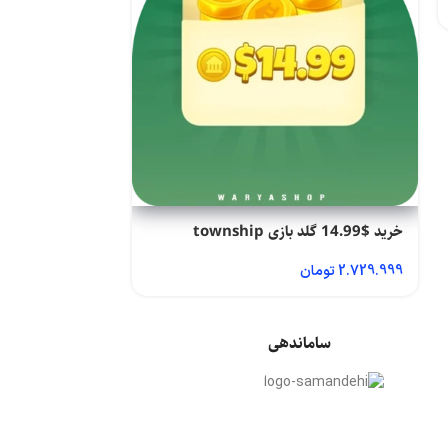
3.119.999
تومان
خرید $14.99 گلد بازی township
2.729.999
تومان
ساماندهی