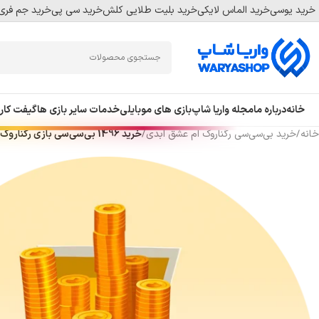
خرید یوسی
خرید الماس لایکی
خرید بلیت طلایی کلش
خرید سی پی
خرید جم فری 
Skip
Skip
to
to
navigation
main
content
خانه
درباره ما
مجله واریا شاپ
بازی های موبایلی
خدمات سایر بازی ها
گیفت کار
خانه
/
خرید بی‌سی‌سی رگناروک ام عشق ابدی
/
خرید 1496 بی‌سی‌سی بازی رگناروک ام عشق ابدی ارزان