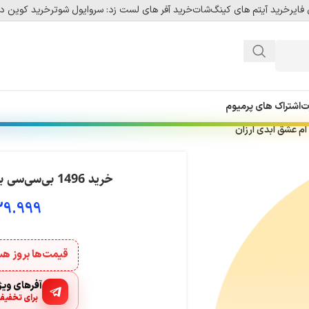
فایر
خرید آیتم های کینگ‌شات
خرید آفر های لست زد: سروایول شوتر
خرید کوین دل
ت
اشتراک های پرمیوم
خرید 1496 بی‌سی‌سی بازی رگناروک ام عشق ابدی ارزان
29.999
قیمت‌ها بروز 
آفرهای ویژه
برای تخفیف