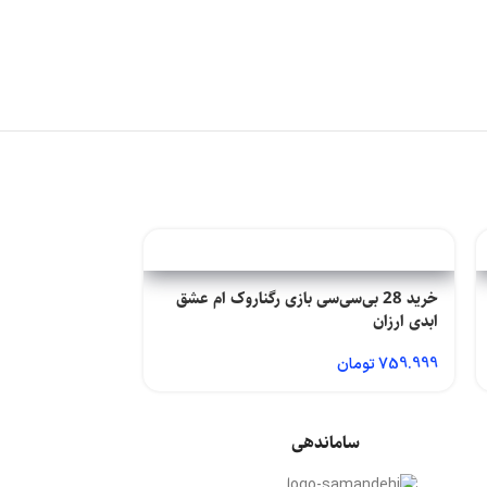
خرید 28 بی‌سی‌سی بازی رگناروک ام عشق
خرید 36 ب
ابدی ارزان
ابدی ارزان
759.999
تومان
949.999
تومان
ساماندهی