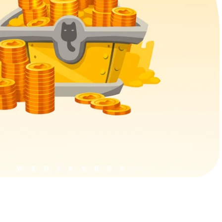
پابجی موبایل
کالاف دیو
کینگ‌شات
وایت‌اوت 
موبایل لجندز
وانس هی
لایکی
چمت