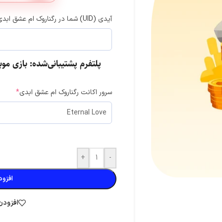
آیدی (UID) شما در رگناروک ام عشق ابدی
پلتفرم پشتیبانی‌شده: بازی موبایلی  M: Eternal Love
تی موبایل
کلش آف کلنز
کلش رویال
سرور اکانت رگناروک ام عشق ابدی
*
سوروایول
فری فایر
گنشین ایمپکت
ومن
واچر آو ریلمز
مارول رایولز
بیگو لایو
+
-
افزود
افزودن