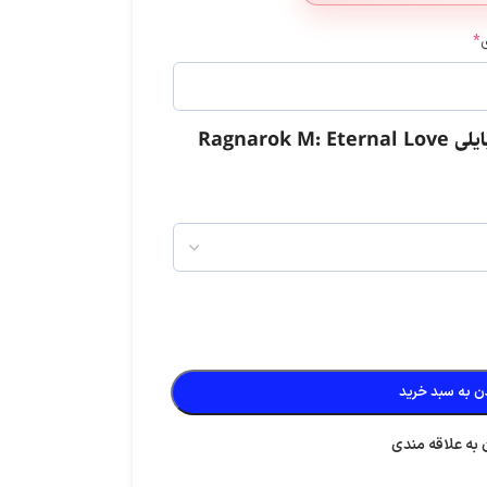
*
Ragnarok
لست زد: سوروایول شوتر
دلتا فورس
استارمیکر
ن به سبد خرید
 به علاقه مندی