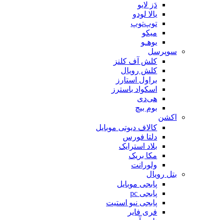
دَز لایو
یالا لودو
توپ‌توپ
میکو
یوهـو
سوپرسل
کلش آف کلنز
کلش رویال
براول استارز
اسکواد باسترز
هی‌دی
بوم بیچ
اکشن
کالاف دیوتی موبایل
دلتا فورس
بلاد استرایک
مکا بریک
ولورانت
بتل رویال
پابجی موبایل
پابجی pc
پابجی نیو استیت
فری فایر