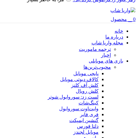
0
محصول
خانه
درباره ما
مجله واریا شاپ
ترجمه ماموریت
اخبار
بازی های موبایلی
محبوب‌ترین‌ها
پابجی موبایل
کالاف دیوتی موبایل
کلش آف کلنز
کلش رویال
لست زد: سوروایول شوتر
کینگ‌شات
وایت‌اوت سوروایول
فری فایر
گنشین ایمپکت
دلتا فورس
موبایل لجندز
وانس هیومن