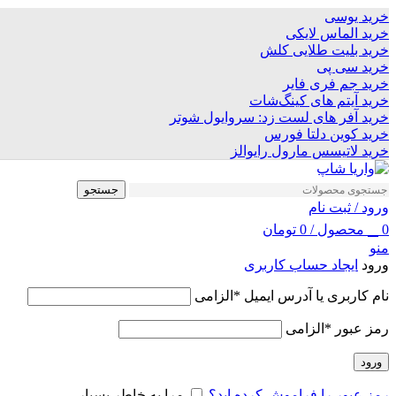
Skip
خرید یوسی
to
خرید الماس لایکی
navigation
خرید بلیت طلایی کلش
Skip
خرید سی پی
to
خرید جم فری فایر
main
خرید آیتم های کینگ‌شات
content
خرید آفر های لست زد: سروایول شوتر
خرید کوین دلتا فورس
خرید لاتیسس مارول رایوالز
جستجو
ورود / ثبت نام
0
محصول
/
0
تومان
منو
ورود
ایجاد حساب کاربری
نام کاربری یا آدرس ایمیل
*
الزامی
رمز عبور
*
الزامی
ورود
رمز عبور را فراموش کرده اید؟
مرا به خاطر بسپار