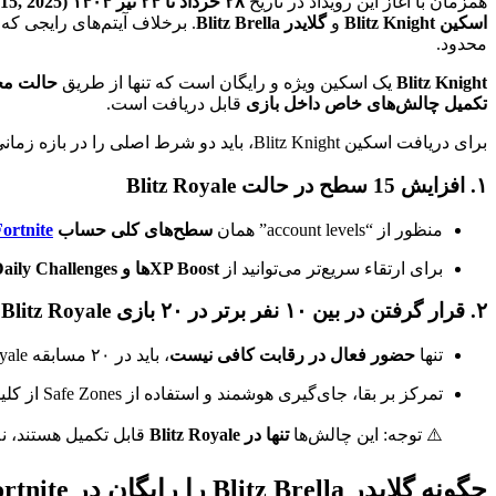
همزمان با آغاز این رویداد در تاریخ
۲۸ خرداد تا ۲۴ تیر ۱۴۰۴ (June 18 – July 15, 2025)
اسکین Blitz Knight
و
گلایدر Blitz Brella
. برخلاف آیتم‌های رایجی که 
محدود.
Blitz Knight
یک اسکین ویژه و رایگان است که تنها از طریق
حالت محدود ale
تکمیل چالش‌های خاص داخل بازی
قابل دریافت است.
برای دریافت اسکین Blitz Knight، باید دو شرط اصلی را در بازه زمانی
۱. افزایش 15 سطح در حالت Blitz Royale
منظور از “account levels” همان
سطح‌های کلی حساب
ortnite
برای ارتقاء سریع‌تر می‌توانید از
XP Boostها و Daily Challenges
۲. قرار گرفتن در بین ۱۰ نفر برتر در ۲۰ بازی Blitz Royale
تنها
حضور فعال در رقابت کافی نیست
، باید در ۲۰ مسابقه Blitz Royale حداقل به جمع
تمرکز بر بقا، جای‌گیری هوشمند و استفاده از Safe Zones از کلیدهای موفقیت در این چالش هستند.
⚠️ توجه: این چالش‌ها
تنها در Blitz Royale
قابل تکمیل هستند، نه
چگونه گلایدر Blitz Brella را رایگان در Fortnite باز کنیم؟