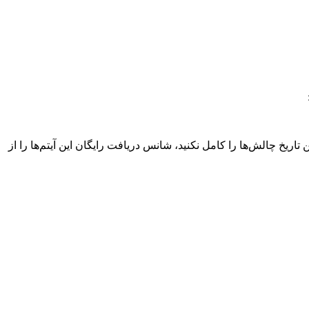
Blitz Brella به پایان می‌رسند. به عبارت دیگر، اگر تا این تاریخ چالش‌ها را کامل نکنید، شانس دریافت رایگان این آیتم‌ها را از