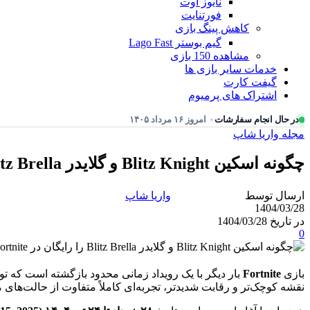
نایوز آوت
فورتنایت
کاهش پینگ بازی
گیم بوستر Lago Fast
مشاهده 150 بازی
خدمات سایر بازی ها
گیفت کارت
اشتراک های پرمیوم
در حال انجام سفارشات
امروز ۱۶ مرداد ۱۴۰۵
مجله واریا شاپ
چگونه اسکین Blitz Knight و گلایدر Blitz Brella را رایگان در Fortnite باز کنیم؟ | راهنمای کامل رویداد Blitz Royale
ارسال توسط
واریا شاپ
1404/03/28
در تاریخ 1404/03/28
0
بازی
Fortnite
بار دیگر با یک رویداد زمانی محدود بازگشته است که ت
نقشه کوچک‌تر و رقابت شدیدتر، تجربه‌ای کاملاً متفاوت از حالت‌های م